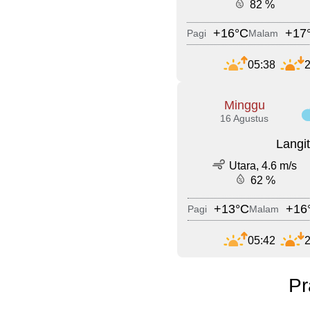
82 %
+16°C
+17
Pagi
Malam
05:38
2
Minggu
16 Agustus
Langi
Utara, 4.6 m/s
62 %
+13°C
+16
Pagi
Malam
05:42
2
Pr