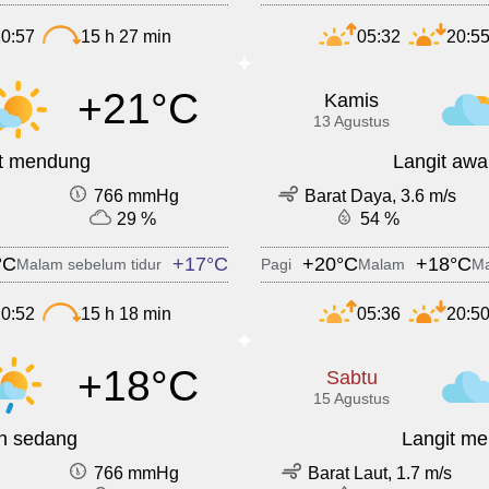
0:57
15 h 27 min
05:32
20:5
+21°C
Kamis
13 Agustus
it mendung
Langit awa
766 mmHg
Barat Daya, 3.6 m/s
29 %
54 %
°C
+17°C
+20°C
+18°C
Malam sebelum tidur
Pagi
Malam
Ma
0:52
15 h 18 min
05:36
20:5
+18°C
Sabtu
15 Agustus
n sedang
Langit m
766 mmHg
Barat Laut, 1.7 m/s