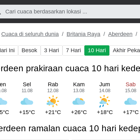
Cuaca di seluruh dunia
Britania Raya
Aberdeen
ari Ini
Besok
3 Hari
7 Hari
10 Hari
Akhir Pek
rdeen prakiraan cuaca 10 hari ked
en
Sel
Rab
Kam
Jum
Sab
.08
11.08
12.08
13.08
14.08
15.08
5°C
+15°C
+21°C
+26°C
+18°C
+17°C
erdeen ramalan cuaca 10 hari kede