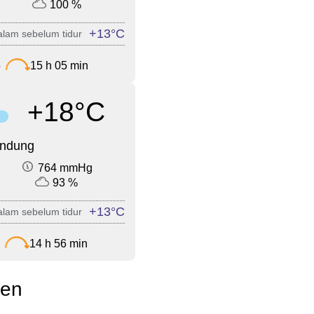
100 %
+13°C
lam sebelum tidur
5
15 h 05 min
+18°C
endung
764 mmHg
93 %
+13°C
lam sebelum tidur
14 h 56 min
een