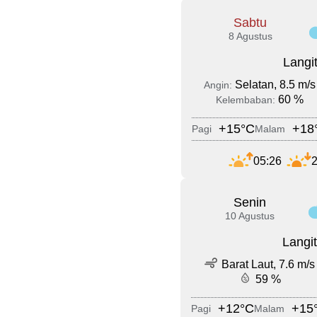
Sabtu
8 Agustus
Langi
Selatan, 8.5 m/s
Angin:
60 %
Kelembaban:
+15°C
+18
Pagi
Malam
05:26
2
Senin
10 Agustus
Langi
Barat Laut, 7.6 m/s
59 %
+12°C
+15
Pagi
Malam