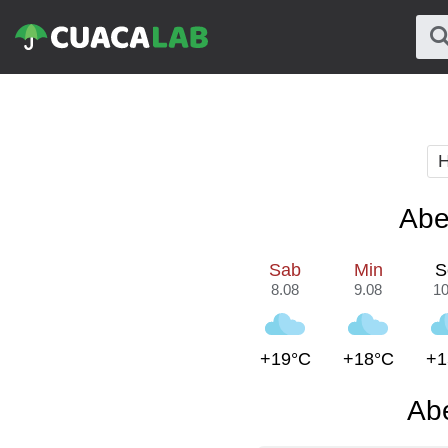
H
Abe
Sab
Min
S
8.08
9.08
10
+19°C
+18°C
+1
Ab