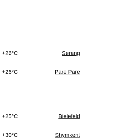
+26°C
Serang
+26°C
Pare Pare
+25°C
Bielefeld
+30°C
Shymkent