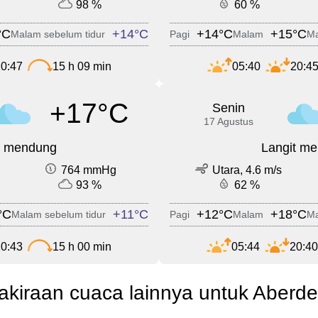
98 %
60 %
°C
+14°C
+14°C
+15°C
Malam sebelum tidur
Pagi
Malam
Ma
0:47
15 h 09 min
05:40
20:4
+17°C
Senin
17 Agustus
t mendung
Langit m
764 mmHg
Utara, 4.6 m/s
93 %
62 %
°C
+11°C
+12°C
+18°C
Malam sebelum tidur
Pagi
Malam
Ma
0:43
15 h 00 min
05:44
20:40
akiraan cuaca lainnya untuk Aberd