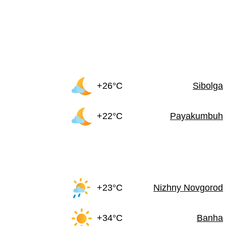
+26°C
Sibolga
+22°C
Payakumbuh
+23°C
Nizhny Novgorod
+34°C
Banha