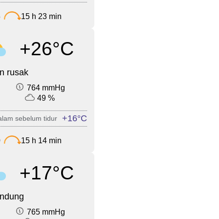
5
15 h 23 min
+26°C
n rusak
764 mmHg
49 %
+16°C
lam sebelum tidur
0
15 h 14 min
+17°C
endung
765 mmHg