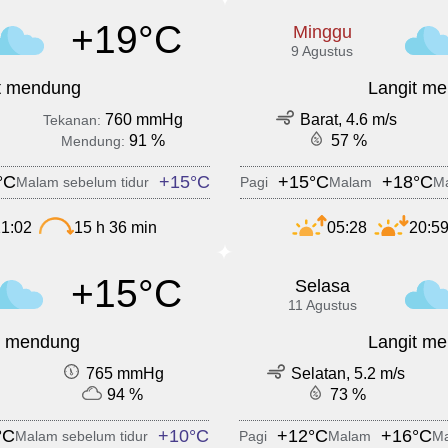
+19°C
Minggu
9 Agustus
t mendung
Langit m
760 mmHg
Barat, 4.6 m/s
Tekanan:
91 %
57 %
Mendung:
°C
+15°C
+15°C
+18°C
Malam sebelum tidur
Pagi
Malam
Ma
1:02
15 h 36 min
05:28
20:5
+15°C
Selasa
11 Agustus
t mendung
Langit m
765 mmHg
Selatan, 5.2 m/s
94 %
73 %
°C
+10°C
+12°C
+16°C
Malam sebelum tidur
Pagi
Malam
Ma