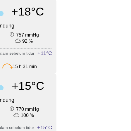
+18°C
endung
757 mmHg
92 %
+11°C
lam sebelum tidur
9
15 h 31 min
+15°C
endung
770 mmHg
100 %
+15°C
lam sebelum tidur