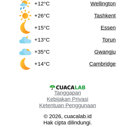
+12°C
Wellington
+26°C
Tashkent
+15°C
Essen
+13°C
Torun
+35°C
Gwangju
+14°C
Cambridge
Tanggapan
Kebijakan Privasi
Ketentuan Penggunaan
© 2026, cuacalab.id
Hak cipta dilindungi.