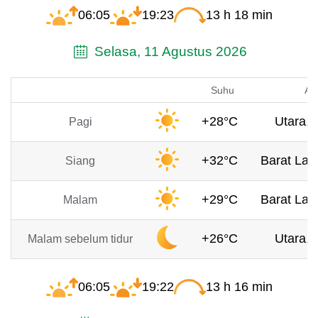
06:05
19:23
13 h 18 min
Selasa, 11 Agustus 2026
Suhu
An
+28°C
Utara, 
Pagi
+32°C
Barat Laut
Siang
+29°C
Barat Laut
Malam
+26°C
Utara, 
Malam sebelum tidur
06:05
19:22
13 h 16 min