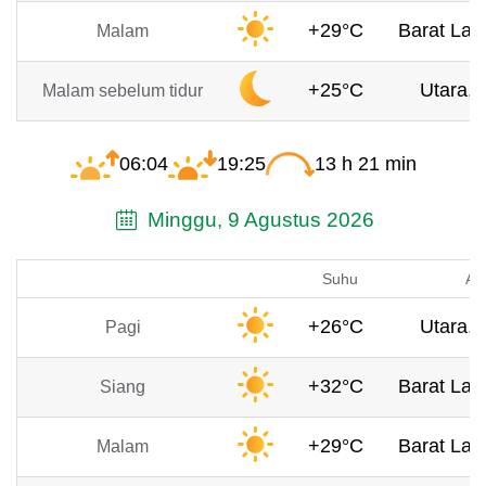
+29°C
Barat Laut
Malam
+25°C
Utara, 
Malam sebelum tidur
06:04
19:25
13 h 21 min
Minggu, 9 Agustus 2026
Suhu
An
+26°C
Utara, 
Pagi
+32°C
Barat Laut
Siang
+29°C
Barat Laut
Malam