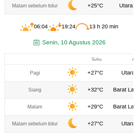
+25°C
Utara, 
Malam sebelum tidur
06:04
19:24
13 h 20 min
Senin, 10 Agustus 2026
Suhu
An
+27°C
Utara,
Pagi
+32°C
Barat Laut
Siang
+29°C
Barat Laut
Malam
+27°C
Utara,
Malam sebelum tidur