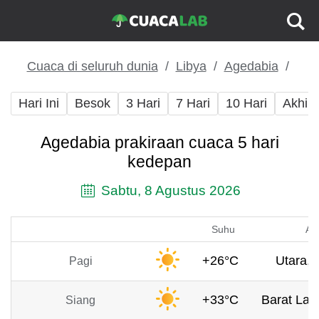
Cuaca di seluruh dunia
Libya
Agedabia
Hari Ini
Besok
3 Hari
7 Hari
10 Hari
Akhir
Agedabia prakiraan cuaca 5 hari
kedepan
Sabtu, 8 Agustus 2026
Suhu
An
+26°C
Utara, 
Pagi
+33°C
Barat Laut
Siang