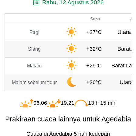
Rabu, 12 Agustus 2026
Suhu
An
+27°C
Utara, 
Pagi
+32°C
Barat, 
Siang
+29°C
Barat Laut
Malam
+26°C
Utara,
Malam sebelum tidur
06:06
19:21
13 h 15 min
Prakiraan cuaca lainnya untuk Agedabia
Cuaca di Agedabia 5 hari kedepan