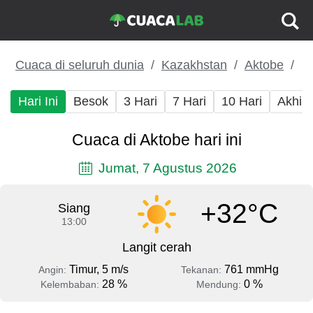
Cuaca di seluruh dunia
Kazakhstan
Aktobe
Hari Ini
Besok
3 Hari
7 Hari
10 Hari
Akhir
Cuaca di Aktobe hari ini
Jumat, 7 Agustus 2026
+32°C
Siang
13:00
Langit cerah
Timur, 5 m/s
761 mmHg
Angin:
Tekanan:
28 %
0 %
Kelembaban:
Mendung: