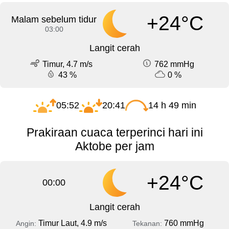
+24°C
Malam sebelum tidur
03:00
Langit cerah
Timur, 4.7 m/s
762 mmHg
43 %
0 %
05:52
20:41
14 h 49 min
Prakiraan cuaca terperinci hari ini
Aktobe per jam
+24°C
00:00
Langit cerah
Timur Laut, 4.9 m/s
760 mmHg
Angin:
Tekanan: