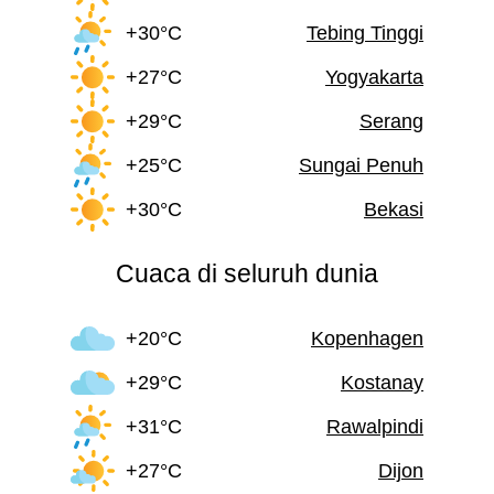
+30°C
Tebing Tinggi
+27°C
Yogyakarta
+29°C
Serang
+25°C
Sungai Penuh
+30°C
Bekasi
Cuaca di seluruh dunia
+20°C
Kopenhagen
+29°C
Kostanay
+31°C
Rawalpindi
+27°C
Dijon