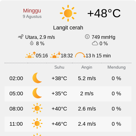
+48°C
Minggu
9 Agustus
Langit cerah
Utara, 2.9 m/s
749 mmHg
8 %
0 %
05:16
18:32
13 h 15 min
Suhu
Angin
Mendung
02:00
+38°C
5.2 m/s
0 %
05:00
+35°C
2 m/s
0 %
08:00
+40°C
2.6 m/s
0 %
11:00
+46°C
2.4 m/s
0 %