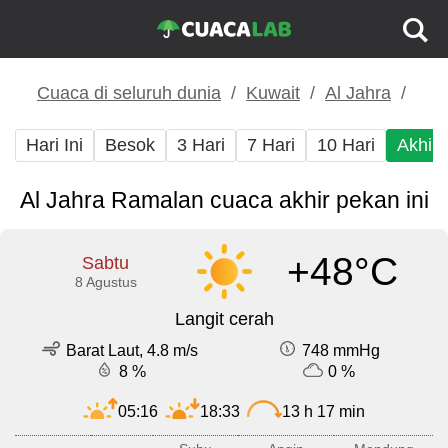
Cuaca di seluruh dunia
Kuwait
Al Jahra
Hari Ini
Besok
3 Hari
7 Hari
10 Hari
Akhir
Al Jahra Ramalan cuaca akhir pekan ini
+48°C
Sabtu
8 Agustus
Langit cerah
Barat Laut, 4.8 m/s
748 mmHg
8 %
0 %
05:16
18:33
13 h 17 min