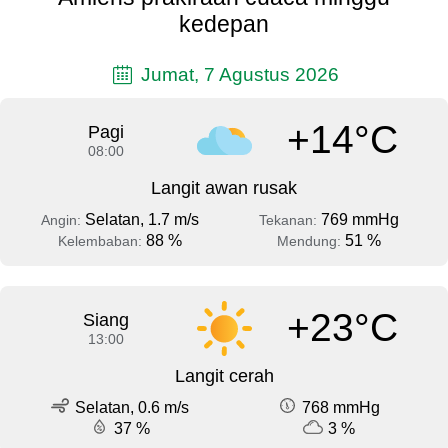
kedepan
Jumat, 7 Agustus 2026
+14°C
Pagi
08:00
Langit awan rusak
Selatan, 1.7 m/s
769 mmHg
Angin:
Tekanan:
88 %
51 %
Kelembaban:
Mendung:
+23°C
Siang
13:00
Langit cerah
Selatan, 0.6 m/s
768 mmHg
37 %
3 %