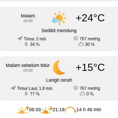
+24°C
Malam
19:00
Sedikit mendung
Timur, 2 m/s
767 mmHg
34 %
30 %
+15°C
Malam sebelum tidur
03:00
Langit cerah
Timur Laut, 1.8 m/s
767 mmHg
77 %
0 %
06:33
21:19
14 h 46 min