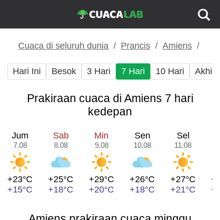
Cuaca di seluruh dunia
Prancis
Amiens
Hari Ini
Besok
3 Hari
7 Hari
10 Hari
Akhir
Prakiraan cuaca di Amiens 7 hari
kedepan
Jum
Sab
Min
Sen
Sel
7.08
8.08
9.08
10.08
11.08
1
+23°C
+25°C
+29°C
+26°C
+27°C
+
+15°C
+18°C
+20°C
+18°C
+21°C
+
Amiens prakiraan cuaca minggu