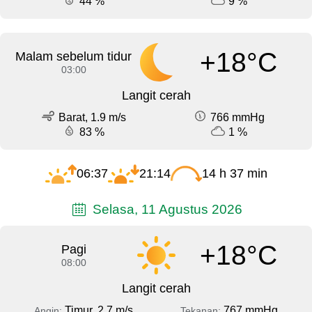
44 %
9 %
+18°C
Malam sebelum tidur
03:00
Langit cerah
Barat, 1.9 m/s
766 mmHg
83 %
1 %
06:37
21:14
14 h 37 min
Selasa, 11 Agustus 2026
+18°C
Pagi
08:00
Langit cerah
Timur, 2.7 m/s
767 mmHg
Angin:
Tekanan: