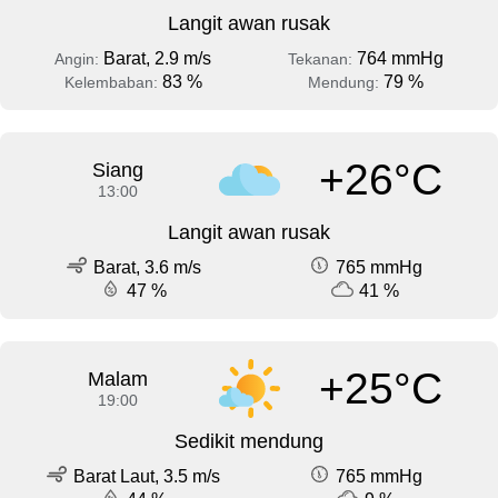
Langit awan rusak
Barat, 2.9 m/s
764 mmHg
Angin:
Tekanan:
83 %
79 %
Kelembaban:
Mendung:
+26°C
Siang
13:00
Langit awan rusak
Barat, 3.6 m/s
765 mmHg
47 %
41 %
+25°C
Malam
19:00
Sedikit mendung
Barat Laut, 3.5 m/s
765 mmHg