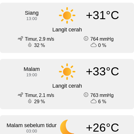
+31°C
Siang
13:00
Langit cerah
Timur, 2.9 m/s
764 mmHg
32 %
0 %
+33°C
Malam
19:00
Langit cerah
Timur, 2.1 m/s
763 mmHg
29 %
6 %
+26°C
Malam sebelum tidur
03:00