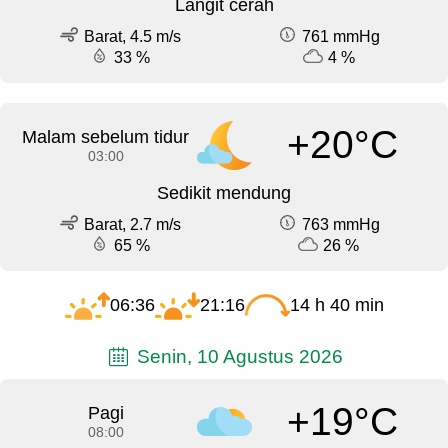
Langit cerah
Barat, 4.5 m/s
761 mmHg
33 %
4 %
+20°C
Malam sebelum tidur
03:00
Sedikit mendung
Barat, 2.7 m/s
763 mmHg
65 %
26 %
06:36
21:16
14 h 40 min
Senin, 10 Agustus 2026
+19°C
Pagi
08:00