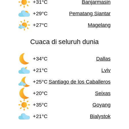
+31°C
Banjarmasin
+29°C
Pematang Siantar
+27°C
Magelang
Cuaca di seluruh dunia
+34°C
Dallas
+21°C
Lviv
+25°C
Santiago de los Caballeros
+20°C
Seixas
+35°C
Goyang
+21°C
Bialystok