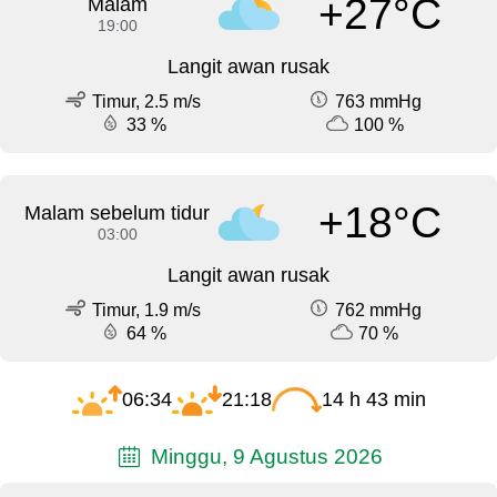
+27°C
Malam
19:00
Langit awan rusak
Timur, 2.5 m/s
763 mmHg
33 %
100 %
+18°C
Malam sebelum tidur
03:00
Langit awan rusak
Timur, 1.9 m/s
762 mmHg
64 %
70 %
06:34
21:18
14 h 43 min
Minggu, 9 Agustus 2026