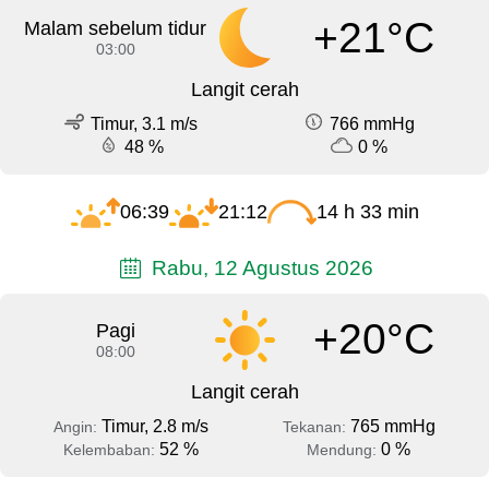
+21°C
Malam sebelum tidur
03:00
Langit cerah
Timur, 3.1 m/s
766 mmHg
48 %
0 %
06:39
21:12
14 h 33 min
Rabu, 12 Agustus 2026
+20°C
Pagi
08:00
Langit cerah
Timur, 2.8 m/s
765 mmHg
Angin:
Tekanan:
52 %
0 %
Kelembaban:
Mendung: