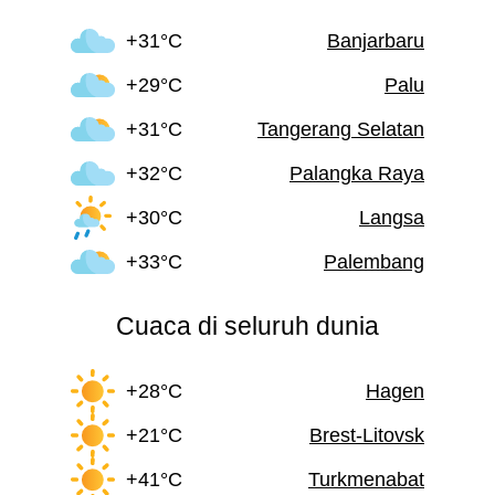
+31°C
Banjarbaru
+29°C
Palu
+31°C
Tangerang Selatan
+32°C
Palangka Raya
+30°C
Langsa
+33°C
Palembang
Cuaca di seluruh dunia
+28°C
Hagen
+21°C
Brest-Litovsk
+41°C
Turkmenabat