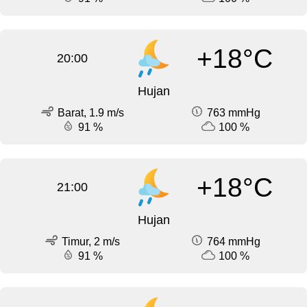
+18°C
20:00
Hujan
Barat, 1.9 m/s
763 mmHg
91 %
100 %
+18°C
21:00
Hujan
Timur, 2 m/s
764 mmHg
91 %
100 %