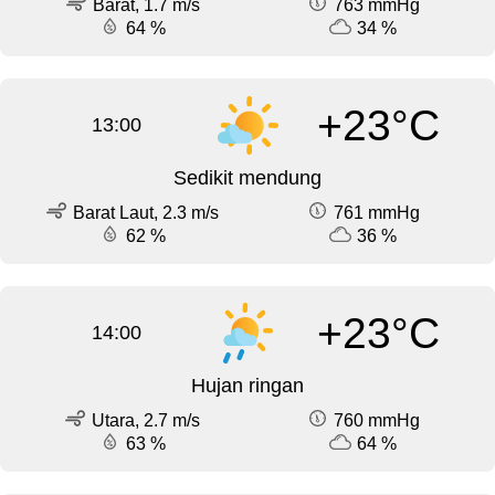
Barat, 1.7 m/s
763 mmHg
64 %
34 %
+23°C
13:00
Sedikit mendung
Barat Laut, 2.3 m/s
761 mmHg
62 %
36 %
+23°C
14:00
Hujan ringan
Utara, 2.7 m/s
760 mmHg
63 %
64 %