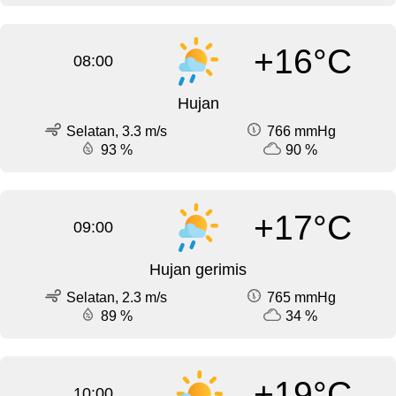
+16°C
08:00
Hujan
Selatan, 3.3 m/s
766 mmHg
93 %
90 %
+17°C
09:00
Hujan gerimis
Selatan, 2.3 m/s
765 mmHg
89 %
34 %
+19°C
10:00