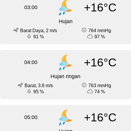
+16°C
03:00
Hujan
Barat Daya, 2 m/s
764 mmHg
91 %
97 %
+16°C
04:00
Hujan ringan
Barat, 3.8 m/s
763 mmHg
95 %
74 %
+16°C
05:00