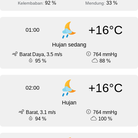
92 %
33 %
Kelembaban:
Mendung:
+16°C
01:00
Hujan sedang
Barat Daya, 3.5 m/s
764 mmHg
95 %
88 %
+16°C
02:00
Hujan
Barat, 3.1 m/s
764 mmHg
94 %
100 %