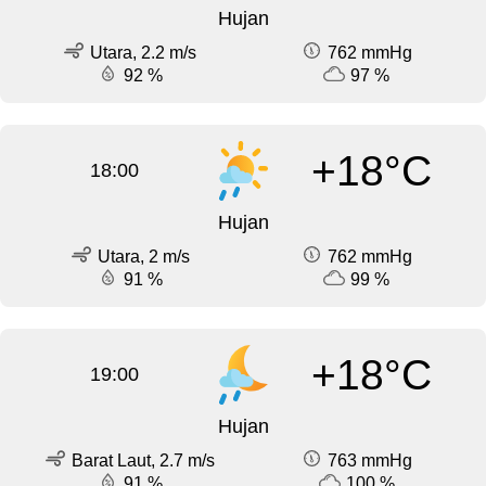
Hujan
Utara, 2.2 m/s
762 mmHg
92 %
97 %
+18°C
18:00
Hujan
Utara, 2 m/s
762 mmHg
91 %
99 %
+18°C
19:00
Hujan
Barat Laut, 2.7 m/s
763 mmHg
91 %
100 %