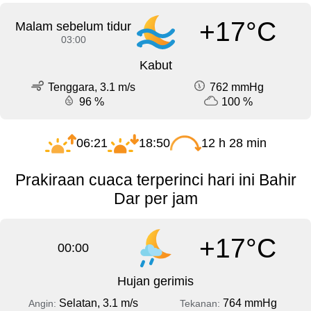
+17°C
Malam sebelum tidur
03:00
Kabut
Tenggara, 3.1 m/s
762 mmHg
96 %
100 %
06:21
18:50
12 h 28 min
Prakiraan cuaca terperinci hari ini Bahir
Dar per jam
+17°C
00:00
Hujan gerimis
Selatan, 3.1 m/s
764 mmHg
Angin:
Tekanan: