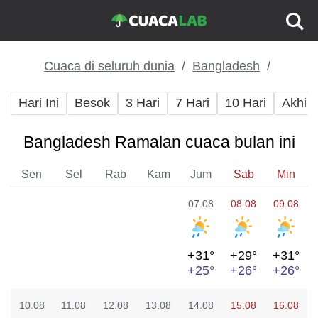
Cuaca di seluruh dunia
Bangladesh
Hari Ini
Besok
3 Hari
7 Hari
10 Hari
Akhir
Bangladesh Ramalan cuaca bulan ini
Sen
Sel
Rab
Kam
Jum
Sab
Min
07.08
08.08
09.08
+31°
+29°
+31°
+25°
+26°
+26°
10.08
11.08
12.08
13.08
14.08
15.08
16.08