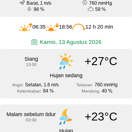
Barat, 1 m/s
760 mmHg
98 %
59 %
06:35
18:56
12 h 20 min
Kamis, 13 Agustus 2026
+27°C
Siang
13:00
Hujan sedang
Selatan, 1.6 m/s
760 mmHg
Angin:
Tekanan:
84 %
40 %
Kelembaban:
Mendung:
+23°C
Malam sebelum tidur
03:00
Hujan