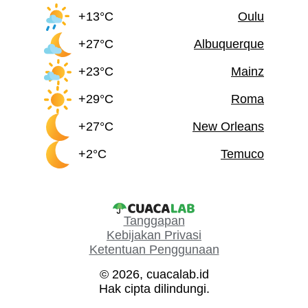
+13°C
Oulu
+27°C
Albuquerque
+23°C
Mainz
+29°C
Roma
+27°C
New Orleans
+2°C
Temuco
Tanggapan
Kebijakan Privasi
Ketentuan Penggunaan
© 2026, cuacalab.id
Hak cipta dilindungi.