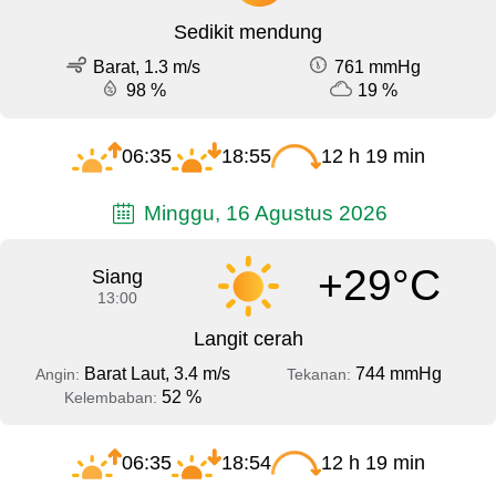
Sedikit mendung
Barat, 1.3 m/s
761 mmHg
98 %
19 %
06:35
18:55
12 h 19 min
Minggu, 16 Agustus 2026
+29°C
Siang
13:00
Langit cerah
Barat Laut, 3.4 m/s
744 mmHg
Angin:
Tekanan:
52 %
Kelembaban:
06:35
18:54
12 h 19 min