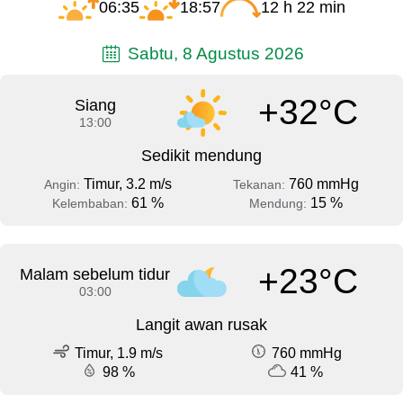
06:35
18:57
12 h 22 min
Sabtu, 8 Agustus 2026
+32°C
Siang
13:00
Sedikit mendung
Timur, 3.2 m/s
760 mmHg
Angin:
Tekanan:
61 %
15 %
Kelembaban:
Mendung:
+23°C
Malam sebelum tidur
03:00
Langit awan rusak
Timur, 1.9 m/s
760 mmHg
98 %
41 %