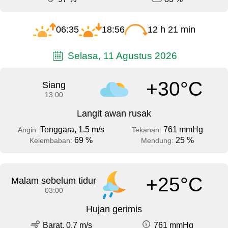
06:35
18:56
12 h 21 min
Selasa, 11 Agustus 2026
+30°C
Siang
13:00
Langit awan rusak
Tenggara, 1.5 m/s
761 mmHg
Angin:
Tekanan:
69 %
25 %
Kelembaban:
Mendung:
+25°C
Malam sebelum tidur
03:00
Hujan gerimis
Barat, 0.7 m/s
761 mmHg