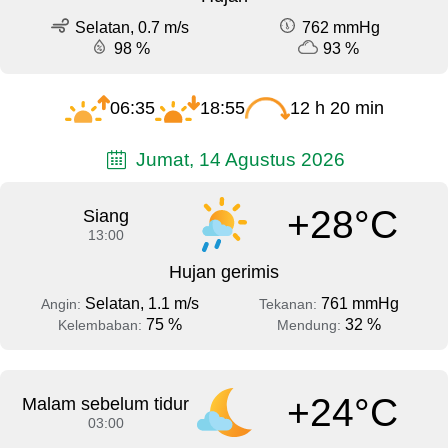
Selatan, 0.7 m/s
762 mmHg
98 %
93 %
06:35
18:55
12 h 20 min
Jumat, 14 Agustus 2026
+28°C
Siang
13:00
Hujan gerimis
Selatan, 1.1 m/s
761 mmHg
Angin:
Tekanan:
75 %
32 %
Kelembaban:
Mendung:
+24°C
Malam sebelum tidur
03:00