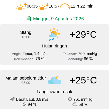
06:35
18:57
12 h 22 min
Minggu, 9 Agustus 2026
+29°C
Siang
13:00
Hujan ringan
Timur, 1.4 m/s
760 mmHg
Angin:
Tekanan:
76 %
86 %
Kelembaban:
Mendung:
+25°C
Malam sebelum tidur
03:00
Langit awan rusak
Barat Laut, 0.6 m/s
761 mmHg
94 %
58 %