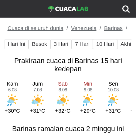
Cuaca di seluruh dunia
Venezuela
Barinas
Hari Ini
Besok
3 Hari
7 Hari
10 Hari
Akhir
Prakiraan cuaca di Barinas 15 hari
kedepan
Kam
Jum
Sab
Min
Sen
6.08
7.08
8.08
9.08
10.08
1
+30°C
+31°C
+32°C
+29°C
+31°C
+
Barinas ramalan cuaca 2 minggu ini