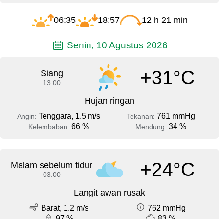
06:35
18:57
12 h 21 min
Senin, 10 Agustus 2026
+31°C
Siang
13:00
Hujan ringan
Tenggara, 1.5 m/s
761 mmHg
Angin:
Tekanan:
66 %
34 %
Kelembaban:
Mendung:
+24°C
Malam sebelum tidur
03:00
Langit awan rusak
Barat, 1.2 m/s
762 mmHg
97 %
83 %