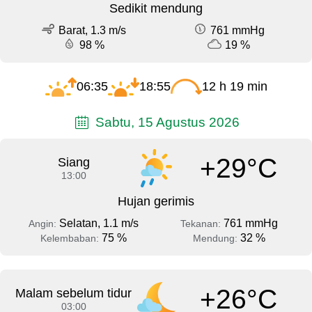
Sedikit mendung
Barat, 1.3 m/s
761 mmHg
98 %
19 %
06:35
18:55
12 h 19 min
Sabtu, 15 Agustus 2026
+29°C
Siang
13:00
Hujan gerimis
Selatan, 1.1 m/s
761 mmHg
Angin:
Tekanan:
75 %
32 %
Kelembaban:
Mendung:
+26°C
Malam sebelum tidur
03:00