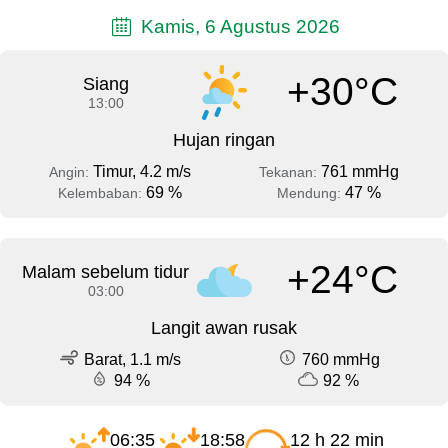
Kamis, 6 Agustus 2026
+30°C
Siang
13:00
Hujan ringan
Timur, 4.2 m/s
761 mmHg
Angin:
Tekanan:
69 %
47 %
Kelembaban:
Mendung:
+24°C
Malam sebelum tidur
03:00
Langit awan rusak
Barat, 1.1 m/s
760 mmHg
94 %
92 %
06:35
18:58
12 h 22 min