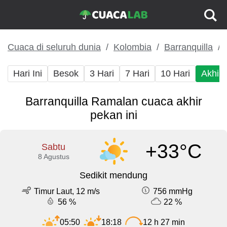
Cuaca di seluruh dunia
Kolombia
Barranquilla
Hari Ini
Besok
3 Hari
7 Hari
10 Hari
Akhir
Barranquilla Ramalan cuaca akhir
pekan ini
+33°C
Sabtu
8 Agustus
Sedikit mendung
Timur Laut, 12 m/s
756 mmHg
56 %
22 %
05:50
18:18
12 h 27 min