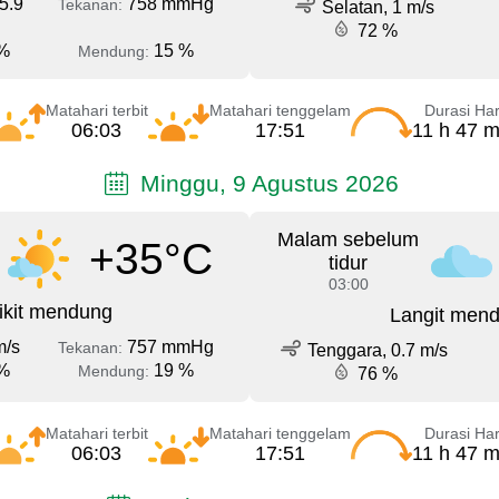
5.9
758 mmHg
Tekanan:
Selatan, 1 m/s
72 %
%
15 %
Mendung:
Matahari terbit
Matahari tenggelam
Durasi Har
06:03
17:51
11 h 47 m
Minggu, 9 Agustus 2026
Malam sebelum
+35°C
tidur
03:00
ikit mendung
Langit men
m/s
757 mmHg
Tekanan:
Tenggara, 0.7 m/s
%
19 %
Mendung:
76 %
Matahari terbit
Matahari tenggelam
Durasi Har
06:03
17:51
11 h 47 m