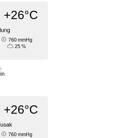
+26°C
dung
760 mmHg
25 %
i
in
+26°C
rusak
760 mmHg