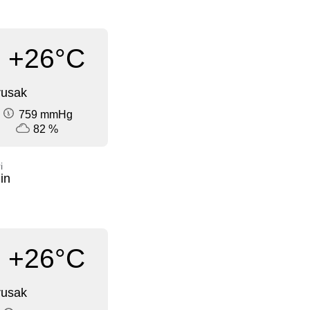
+26°C
rusak
759 mmHg
82 %
i
in
+26°C
rusak