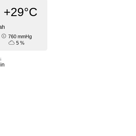
+29°C
ah
760 mmHg
5 %
i
in