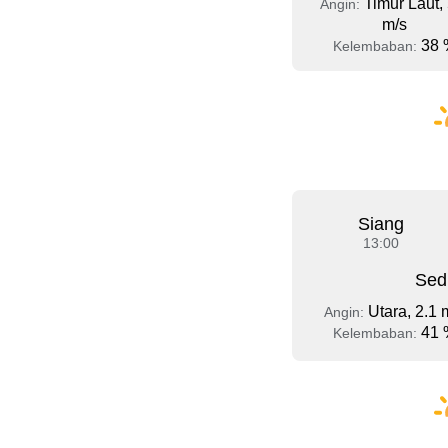
Timur Laut, 
Angin:
m/s
38 
Kelembaban:
Siang
13:00
Sed
Utara, 2.1 
Angin:
41 
Kelembaban: