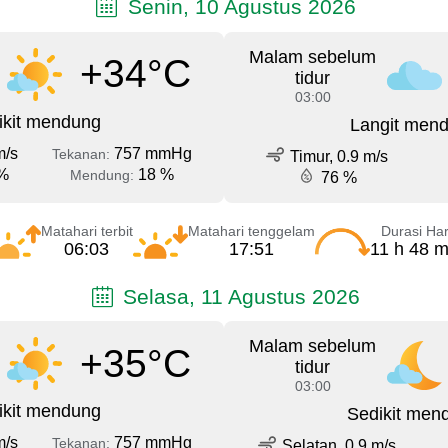
Senin, 10 Agustus 2026
Malam sebelum
+34°C
tidur
03:00
ikit mendung
Langit men
m/s
757 mmHg
Tekanan:
Timur, 0.9 m/s
%
18 %
Mendung:
76 %
Matahari terbit
Matahari tenggelam
Durasi Har
06:03
17:51
11 h 48 m
Selasa, 11 Agustus 2026
Malam sebelum
+35°C
tidur
03:00
ikit mendung
Sedikit men
m/s
757 mmHg
Tekanan:
Selatan, 0.9 m/s