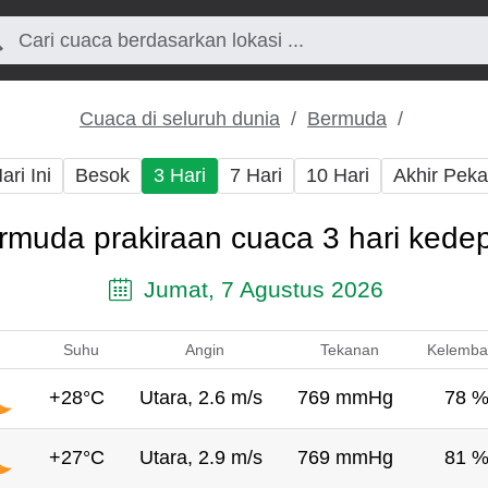
Cuaca di seluruh dunia
Bermuda
ari Ini
Besok
3 Hari
7 Hari
10 Hari
Akhir Pek
rmuda prakiraan cuaca 3 hari kede
Jumat, 7 Agustus 2026
Suhu
Angin
Tekanan
Kelemba
+28°C
Utara, 2.6 m/s
769 mmHg
78 
+27°C
Utara, 2.9 m/s
769 mmHg
81 