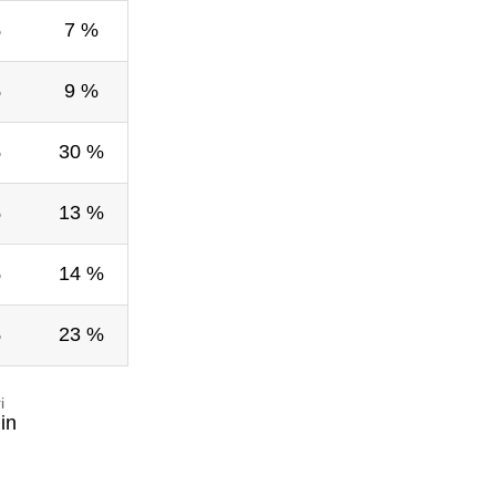
%
7 %
%
9 %
%
30 %
%
13 %
%
14 %
%
23 %
i
in