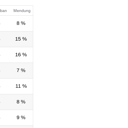
ban
Mendung
%
8 %
%
15 %
%
16 %
%
7 %
%
11 %
%
8 %
%
9 %