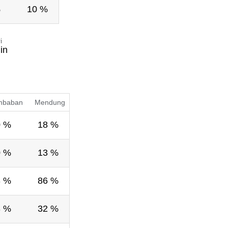
%
10 %
i
in
mbaban
Mendung
0 %
18 %
0 %
13 %
3 %
86 %
3 %
32 %