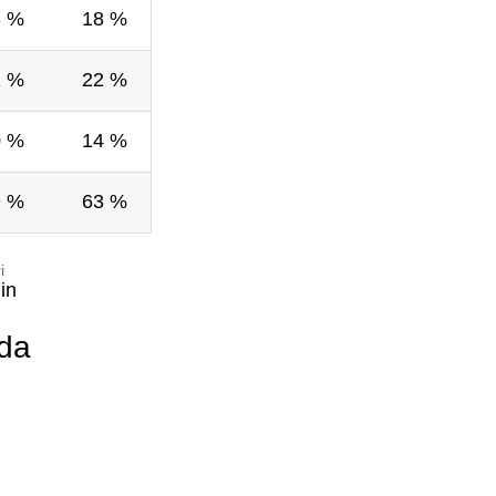
3 %
18 %
1 %
22 %
0 %
14 %
9 %
63 %
i
in
uda