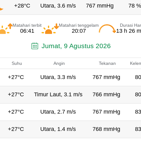
+28°C
Utara, 3.6 m/s
767 mmHg
78 
Matahari terbit
Matahari tenggelam
Durasi Har
06:41
20:07
13 h 26 m
Jumat, 9 Agustus 2026
Suhu
Angin
Tekanan
Kele
+27°C
Utara, 3.3 m/s
767 mmHg
8
+27°C
Timur Laut, 3.1 m/s
766 mmHg
8
+27°C
Utara, 2.7 m/s
767 mmHg
8
+27°C
Utara, 1.4 m/s
768 mmHg
8