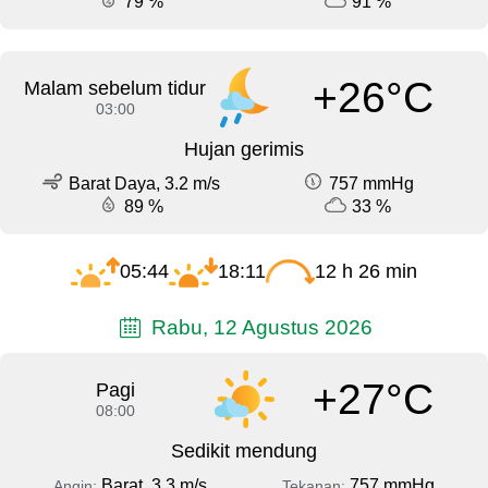
79 %
91 %
+26°C
Malam sebelum tidur
03:00
Hujan gerimis
Barat Daya, 3.2 m/s
757 mmHg
89 %
33 %
05:44
18:11
12 h 26 min
Rabu, 12 Agustus 2026
+27°C
Pagi
08:00
Sedikit mendung
Barat, 3.3 m/s
757 mmHg
Angin:
Tekanan: