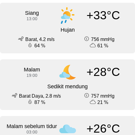
+33°C
Siang
13:00
Hujan
Barat, 4.2 m/s
756 mmHg
64 %
61 %
+28°C
Malam
19:00
Sedikit mendung
Barat Daya, 2.8 m/s
757 mmHg
87 %
21 %
+26°C
Malam sebelum tidur
03:00