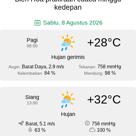
kedepan
Sabtu, 8 Agustus 2026
+28°C
Pagi
08:00
Hujan gerimis
Barat Daya, 2.9 m/s
758 mmHg
Angin:
Tekanan:
84 %
98 %
Kelembaban:
Mendung:
+32°C
Siang
13:00
Hujan
Barat, 5.1 m/s
756 mmHg
63 %
100 %