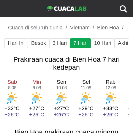
Cuaca di seluruh dunia
Vietnam
Bien Hoa
Hari Ini
Besok
3 Hari
7 Hari
10 Hari
Akhir
Prakiraan cuaca di Bien Hoa 7 hari
kedepan
Sab
Min
Sen
Sel
Rab
8.08
9.08
10.08
11.08
12.08
1
+32°C
+27°C
+27°C
+29°C
+33°C
+
+26°C
+26°C
+26°C
+26°C
+26°C
+
Bien Hoa prakiraan cuaca minggu