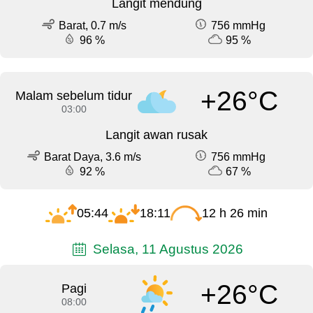
Langit mendung
Barat, 0.7 m/s
756 mmHg
96 %
95 %
+26°C
Malam sebelum tidur
03:00
Langit awan rusak
Barat Daya, 3.6 m/s
756 mmHg
92 %
67 %
05:44
18:11
12 h 26 min
Selasa, 11 Agustus 2026
+26°C
Pagi
08:00