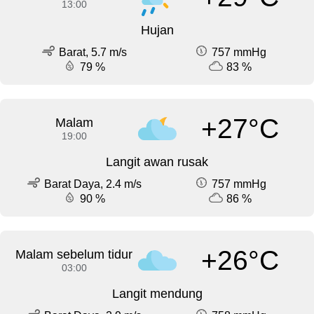
13:00
Hujan
Barat, 5.7 m/s
757 mmHg
79 %
83 %
+27°C
Malam
19:00
Langit awan rusak
Barat Daya, 2.4 m/s
757 mmHg
90 %
86 %
+26°C
Malam sebelum tidur
03:00
Langit mendung