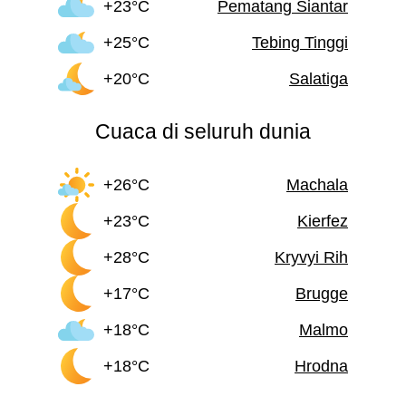
+23°C
Pematang Siantar
+25°C
Tebing Tinggi
+20°C
Salatiga
Cuaca di seluruh dunia
+26°C
Machala
+23°C
Kierfez
+28°C
Kryvyi Rih
+17°C
Brugge
+18°C
Malmo
+18°C
Hrodna