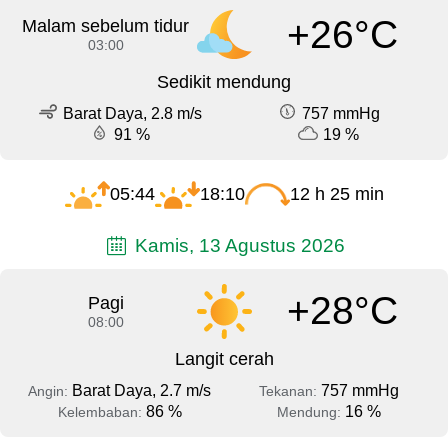
+26°C
Malam sebelum tidur
03:00
Sedikit mendung
Barat Daya, 2.8 m/s
757 mmHg
91 %
19 %
05:44
18:10
12 h 25 min
Kamis, 13 Agustus 2026
+28°C
Pagi
08:00
Langit cerah
Barat Daya, 2.7 m/s
757 mmHg
Angin:
Tekanan:
86 %
16 %
Kelembaban:
Mendung: