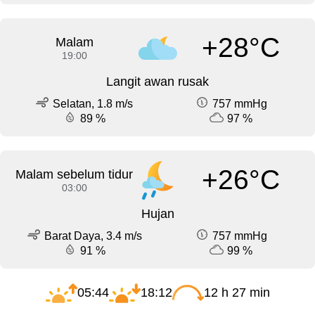
+28°C
Malam
19:00
Langit awan rusak
Selatan, 1.8 m/s
757 mmHg
89 %
97 %
+26°C
Malam sebelum tidur
03:00
Hujan
Barat Daya, 3.4 m/s
757 mmHg
91 %
99 %
05:44
18:12
12 h 27 min