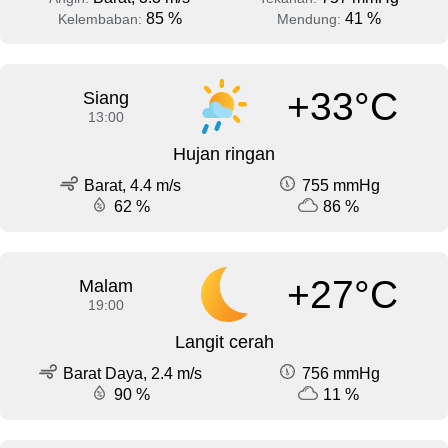
85 %
41 %
Kelembaban:
Mendung:
+33°C
Siang
13:00
Hujan ringan
Barat, 4.4 m/s
755 mmHg
62 %
86 %
+27°C
Malam
19:00
Langit cerah
Barat Daya, 2.4 m/s
756 mmHg
90 %
11 %