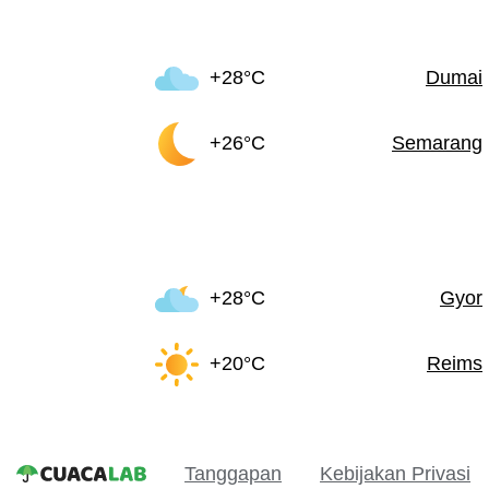
+28°C
Dumai
+26°C
Semarang
+28°C
Gyor
+20°C
Reims
Tanggapan
Kebijakan Privasi