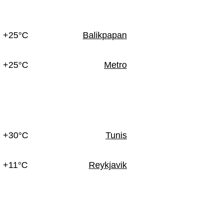
+25°C
Balikpapan
+25°C
Metro
+30°C
Tunis
+11°C
Reykjavik