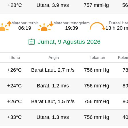
+28°C
Utara, 3.9 m/s
757 mmHg
56
Matahari terbit
Matahari tenggelam
Durasi Har
06:19
19:39
13 h 20 m
Jumat, 9 Agustus 2026
Suhu
Angin
Tekanan
Kele
+26°C
Barat Laut, 2.7 m/s
756 mmHg
7
+24°C
Barat, 1.2 m/s
756 mmHg
8
+26°C
Barat Laut, 1.5 m/s
756 mmHg
8
+33°C
Utara, 1.3 m/s
756 mmHg
4