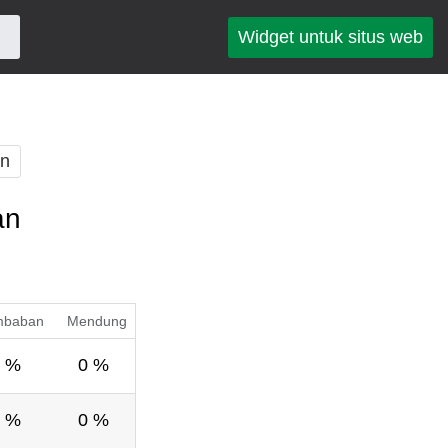
Widget untuk situs web
an
an
mbaban
Mendung
 %
0 %
 %
0 %