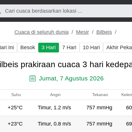
Cuaca di seluruh dunia
Mesir
Bilbeis
ari Ini
Besok
3 Hari
7 Hari
10 Hari
Akhir Pek
ilbeis prakiraan cuaca 3 hari kedep
Jumat, 7 Agustus 2026
Suhu
Angin
Tekanan
Kele
+25°C
Timur, 1.2 m/s
757 mmHg
60
+23°C
Timur, 0.8 m/s
757 mmHg
69