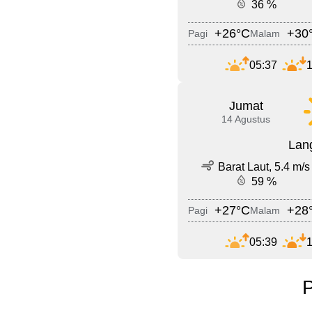
36 %
+26°C
+30
Pagi
Malam
05:37
1
Jumat
14 Agustus
Lang
Barat Laut, 5.4 m/s
59 %
+27°C
+28
Pagi
Malam
05:39
1
P