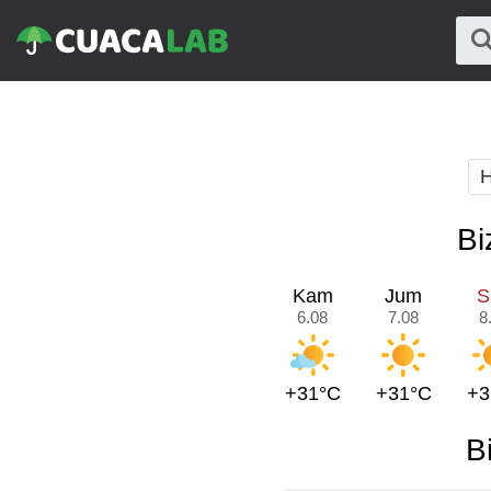
H
Bi
Kam
Jum
S
6.08
7.08
8
+31°C
+31°C
+3
B