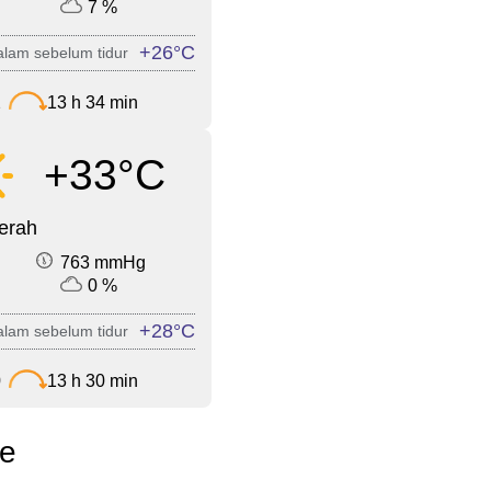
7 %
+26°C
lam sebelum tidur
2
13 h 34 min
+33°C
cerah
763 mmHg
0 %
+28°C
lam sebelum tidur
0
13 h 30 min
te