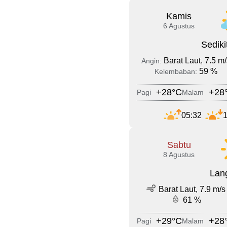
Kamis
6 Agustus
Sedik
Barat Laut, 7.5 m/
Angin:
59 %
Kelembaban:
+28°C
+28
Pagi
Malam
05:32
1
Sabtu
8 Agustus
Lang
Barat Laut, 7.9 m/s
61 %
+29°C
+28
Pagi
Malam