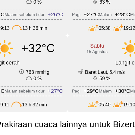
0 %
63 %
°C
+26°C
+27°C
+28°C
Malam sebelum tidur
Pagi
Malam
Ma
9:13
13 h 36 min
05:38
19:1
+32°C
Sabtu
15 Agustus
it cerah
Langit 
763 mmHg
Barat Laut, 5.4 m/s
0 %
59 %
°C
+27°C
+29°C
+30°C
Malam sebelum tidur
Pagi
Malam
Ma
9:11
13 h 32 min
05:40
19:1
rakiraan cuaca lainnya untuk Bizer