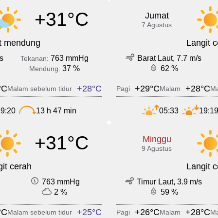
+31°C
Jumat
7 Agustus
it mendung
Langit 
s
763 mmHg
Barat Laut, 7.7 m/s
Tekanan:
37 %
62 %
Mendung:
°C
+28°C
+29°C
+28°C
Malam sebelum tidur
Pagi
Malam
Ma
9:20
13 h 47 min
05:33
19:1
+31°C
Minggu
9 Agustus
it cerah
Langit 
763 mmHg
Timur Laut, 3.9 m/s
2 %
59 %
°C
+25°C
+26°C
+28°C
Malam sebelum tidur
Pagi
Malam
Ma