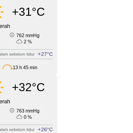
+31°C
cerah
762 mmHg
2 %
+27°C
lam sebelum tidur
9
13 h 45 min
+32°C
cerah
763 mmHg
0 %
+26°C
lam sebelum tidur