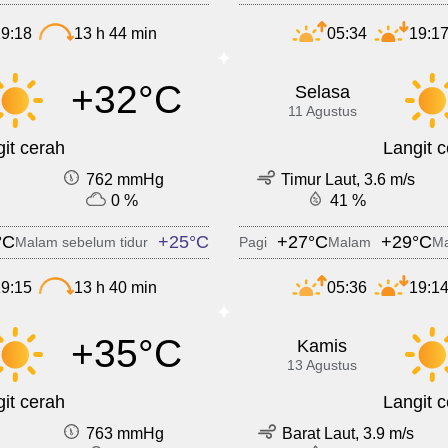
9:18
13 h 44 min
05:34
19:1
+32°C
Selasa
11 Agustus
it cerah
Langit 
762 mmHg
Timur Laut, 3.6 m/s
0 %
41 %
°C
+25°C
+27°C
+29°C
Malam sebelum tidur
Pagi
Malam
Ma
9:15
13 h 40 min
05:36
19:1
+35°C
Kamis
13 Agustus
it cerah
Langit 
763 mmHg
Barat Laut, 3.9 m/s