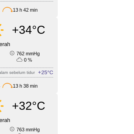
7
13 h 42 min
+34°C
cerah
762 mmHg
0 %
+25°C
lam sebelum tidur
4
13 h 38 min
+32°C
cerah
763 mmHg