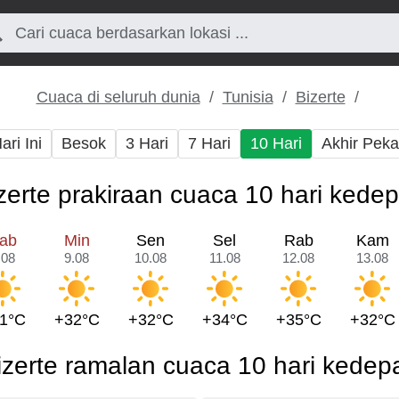
Cuaca di seluruh dunia
Tunisia
Bizerte
ari Ini
Besok
3 Hari
7 Hari
10 Hari
Akhir Pek
zerte prakiraan cuaca 10 hari kede
ab
Min
Sen
Sel
Rab
Kam
.08
9.08
10.08
11.08
12.08
13.08
1°C
+32°C
+32°C
+34°C
+35°C
+32°C
izerte ramalan cuaca 10 hari kedep