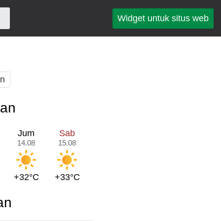
Widget untuk situs web
an
pan
Jum
Sab
14.08
15.08
+32°C
+33°C
an