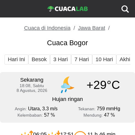
Cuaca di Indonesia
Jawa Barat
Cuaca Bogor
Hari Ini
Besok
3 Hari
7 Hari
10 Hari
Akhir
Sekarang
+29°C
18:08, Sabtu
8 Agustus, 2026
Hujan ringan
Utara, 3.3 m/s
759 mmHg
Angin:
Tekanan:
57 %
47 %
Kelembaban:
Mendung:
06:05
17:51
11 h 46 min