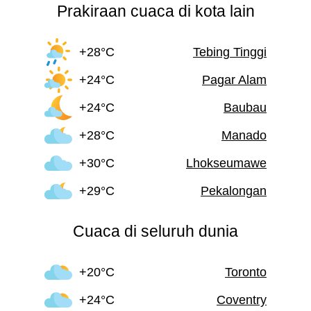
Prakiraan cuaca di kota lain
+28°C
Tebing Tinggi
+24°C
Pagar Alam
+24°C
Baubau
+28°C
Manado
+30°C
Lhokseumawe
+29°C
Pekalongan
Cuaca di seluruh dunia
+20°C
Toronto
+24°C
Coventry