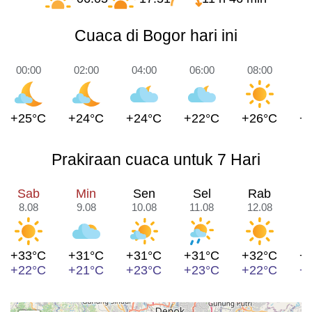
Cuaca di Bogor hari ini
00:00
02:00
04:00
06:00
08:00
1
+25°C
+24°C
+24°C
+22°C
+26°C
+
Prakiraan cuaca untuk 7 Hari
Sab
Min
Sen
Sel
Rab
8.08
9.08
10.08
11.08
12.08
1
+33°C
+31°C
+31°C
+31°C
+32°C
+
+22°C
+21°C
+23°C
+23°C
+22°C
+