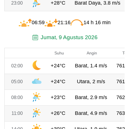
+28°C
Barat Daya, 3.8 m/s
23:00
06:59
21:16
14 h 16 min
Jumat, 9 Agustus 2026
Suhu
Angin
Tek
+24°C
Barat, 1.4 m/s
761 
02:00
+24°C
Utara, 2 m/s
761 
05:00
+23°C
Barat, 2.9 m/s
762 
08:00
+26°C
Barat, 4.9 m/s
763 
11:00