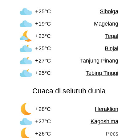
+25°C
Sibolga
+19°C
Magelang
+23°C
Tegal
+25°C
Binjai
+27°C
Tanjung Pinang
+25°C
Tebing Tinggi
Cuaca di seluruh dunia
+28°C
Heraklion
+27°C
Kagoshima
+26°C
Pecs