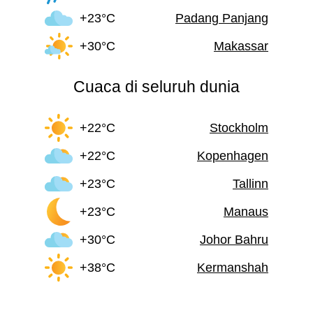
+23°C
Padang Panjang
+30°C
Makassar
Cuaca di seluruh dunia
+22°C
Stockholm
+22°C
Kopenhagen
+23°C
Tallinn
+23°C
Manaus
+30°C
Johor Bahru
+38°C
Kermanshah