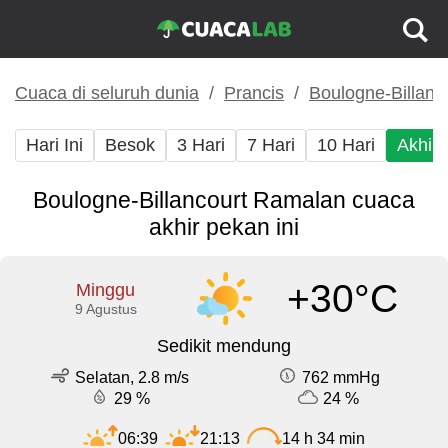
Cuaca di seluruh dunia
Prancis
Boulogne-Billanc
Hari Ini
Besok
3 Hari
7 Hari
10 Hari
Akhir
Boulogne-Billancourt Ramalan cuaca
akhir pekan ini
+30°C
Minggu
9 Agustus
Sedikit mendung
Selatan, 2.8 m/s
762 mmHg
29 %
24 %
06:39
21:13
14 h 34 min