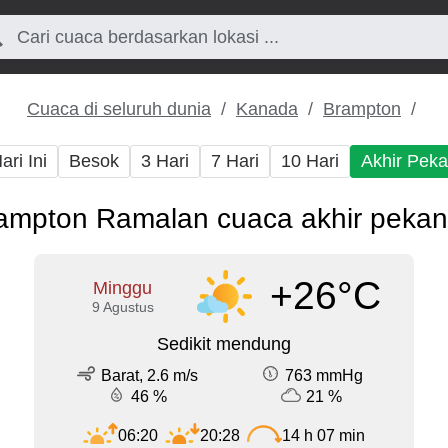
Cuaca di seluruh dunia
Kanada
Brampton
ari Ini
Besok
3 Hari
7 Hari
10 Hari
Akhir Pek
ampton Ramalan cuaca akhir pekan 
+26°C
Minggu
9 Agustus
Sedikit mendung
Barat, 2.6 m/s
763 mmHg
46 %
21 %
06:20
20:28
14 h 07 min