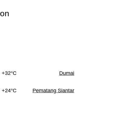
ton
+32°C
Dumai
+24°C
Pematang Siantar