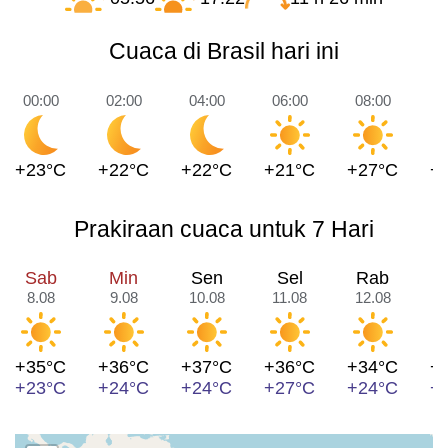
Cuaca di Brasil hari ini
00:00
02:00
04:00
06:00
08:00
1
+23°C
+22°C
+22°C
+21°C
+27°C
+
Prakiraan cuaca untuk 7 Hari
Sab
Min
Sen
Sel
Rab
8.08
9.08
10.08
11.08
12.08
1
+35°C
+36°C
+37°C
+36°C
+34°C
+
+23°C
+24°C
+24°C
+27°C
+24°C
+