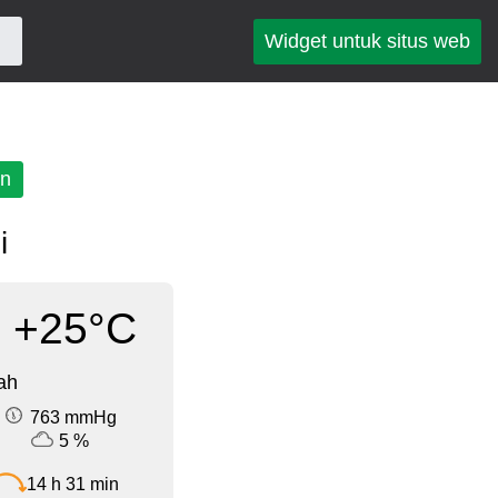
Widget untuk situs web
an
i
+25°C
ah
763 mmHg
5 %
14 h 31 min