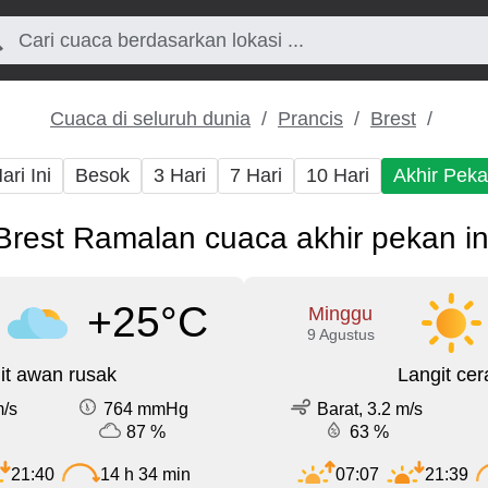
Cuaca di seluruh dunia
Prancis
Brest
ari Ini
Besok
3 Hari
7 Hari
10 Hari
Akhir Pek
Brest Ramalan cuaca akhir pekan in
+25°C
Minggu
9 Agustus
it awan rusak
Langit cer
m/s
764 mmHg
Barat, 3.2 m/s
87 %
63 %
21:40
14 h 34 min
07:07
21:39