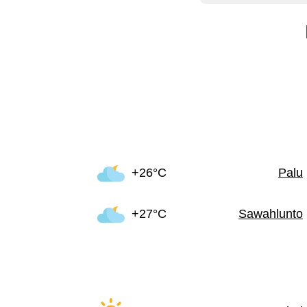
+26°C
Palu
+27°C
Sawahlunto