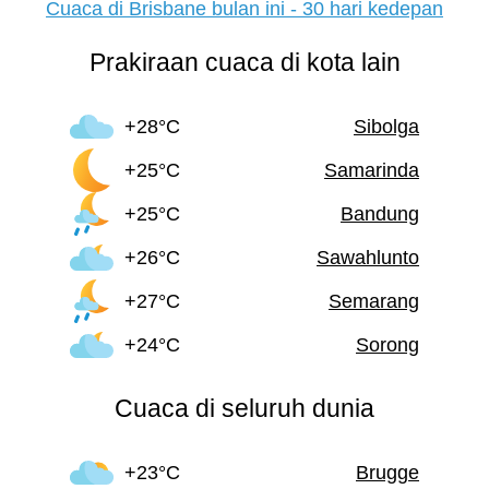
Cuaca di Brisbane bulan ini - 30 hari kedepan
Prakiraan cuaca di kota lain
+28°C
Sibolga
+25°C
Samarinda
+25°C
Bandung
+26°C
Sawahlunto
+27°C
Semarang
+24°C
Sorong
Cuaca di seluruh dunia
+23°C
Brugge