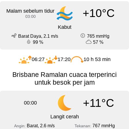
+10°C
Malam sebelum tidur
03:00
Kabut
Barat Daya, 2.1 m/s
765 mmHg
99 %
57 %
06:27
17:20
10 h 53 min
Brisbane Ramalan cuaca terperinci
untuk besok per jam
+11°C
00:00
Langit cerah
Barat, 2.6 m/s
767 mmHg
Angin:
Tekanan: