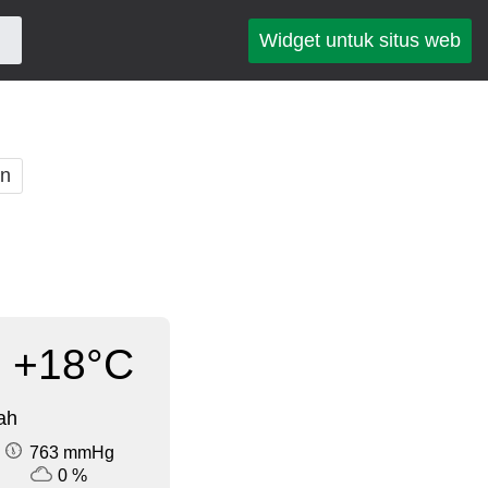
Widget untuk situs web
an
+18°C
ah
763 mmHg
0 %