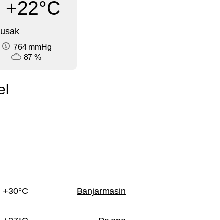
+22°C
rusak
764 mmHg
87 %
el
+30°C
Banjarmasin