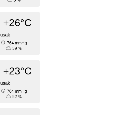
0 %
+26°C
rusak
764 mmHg
39 %
+23°C
rusak
764 mmHg
52 %