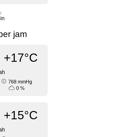
i
in
 per jam
+17°C
ah
768 mmHg
0 %
+15°C
ah