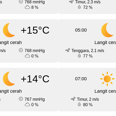
/s
768 mmHg
Timur, 2.3 m/s
8 %
72 %
+15°C
05:00
angit cerah
Langit cer
m/s
768 mmHg
Tenggara, 2.1 m/s
0 %
77 %
+14°C
07:00
angit cerah
Langit cer
s
767 mmHg
Timur, 2 m/s
0 %
80 %