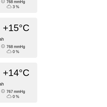
768 mmHg
3 %
+15°C
ah
768 mmHg
0 %
+14°C
ah
767 mmHg
0 %