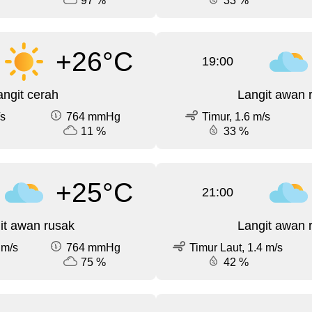
97 %
33 %
+26°C
19:00
angit cerah
Langit awan 
/s
764 mmHg
Timur, 1.6 m/s
11 %
33 %
+25°C
21:00
it awan rusak
Langit awan 
 m/s
764 mmHg
Timur Laut, 1.4 m/s
75 %
42 %