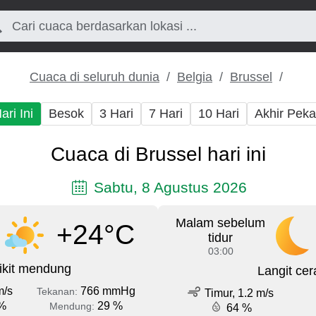
Cuaca di seluruh dunia
Belgia
Brussel
ari Ini
Besok
3 Hari
7 Hari
10 Hari
Akhir Pek
Cuaca di Brussel hari ini
Sabtu, 8 Agustus 2026
Malam sebelum
+24°C
tidur
03:00
ikit mendung
Langit cer
m/s
766 mmHg
Tekanan:
Timur, 1.2 m/s
%
29 %
Mendung:
64 %