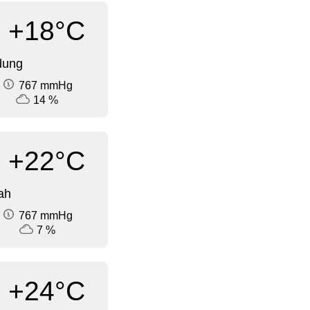
+18°C
dung
767 mmHg
14 %
+22°C
ah
767 mmHg
7 %
+24°C