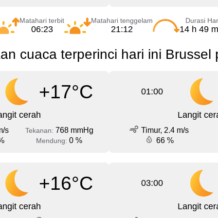
Matahari terbit
Matahari tenggelam
Durasi Har
06:23
21:12
14 h 49 m
an cuaca terperinci hari ini Brussel
+17°C
01:00
angit cerah
Langit cer
m/s
768 mmHg
Timur, 2.4 m/s
Tekanan:
%
0 %
66 %
Mendung:
+16°C
03:00
angit cerah
Langit cer