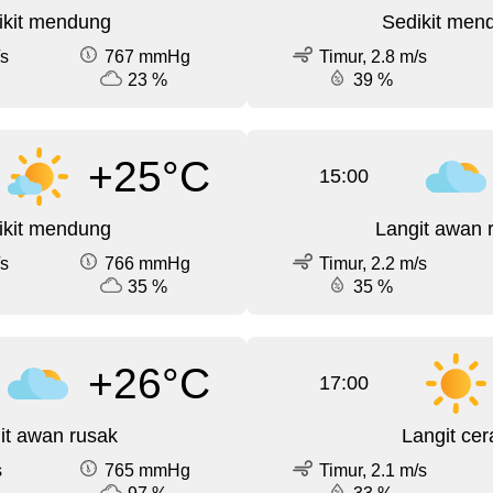
ikit mendung
Sedikit men
/s
767 mmHg
Timur, 2.8 m/s
23 %
39 %
+25°C
15:00
ikit mendung
Langit awan 
/s
766 mmHg
Timur, 2.2 m/s
35 %
35 %
+26°C
17:00
it awan rusak
Langit cer
s
765 mmHg
Timur, 2.1 m/s