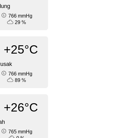
dung
766 mmHg
29 %
+25°C
rusak
766 mmHg
89 %
+26°C
ah
765 mmHg