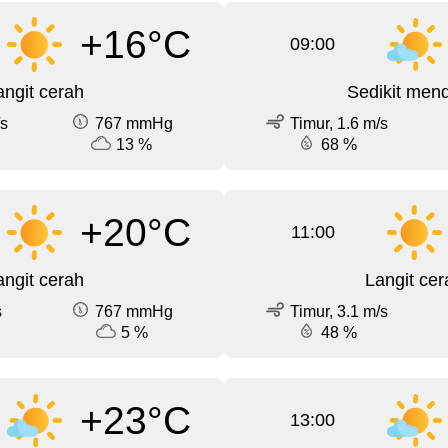
+16°C
09:00
angit cerah
Sedikit men
/s
767 mmHg
Timur, 1.6 m/s
13 %
68 %
+20°C
11:00
angit cerah
Langit cer
s
767 mmHg
Timur, 3.1 m/s
5 %
48 %
+23°C
13:00