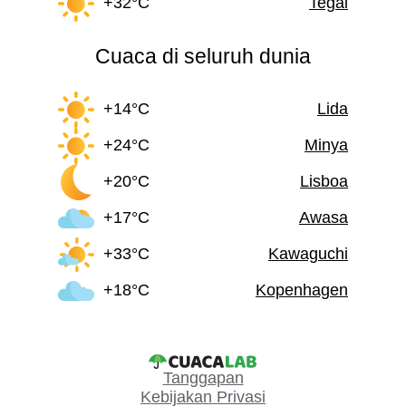
+32°C
Tegal
Cuaca di seluruh dunia
+14°C
Lida
+24°C
Minya
+20°C
Lisboa
+17°C
Awasa
+33°C
Kawaguchi
+18°C
Kopenhagen
Tanggapan
Kebijakan Privasi