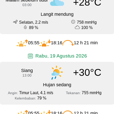
+28°C
Malam sebelum tidur
03:00
Langit mendung
Selatan, 2.2 m/s
758 mmHg
89 %
100 %
05:55
18:16
12 h 21 min
Rabu, 19 Agustus 2026
+30°C
Siang
13:00
Hujan sedang
Timur Laut, 4.1 m/s
755 mmHg
Angin:
Tekanan:
79 %
Kelembaban:
05:55
18:16
12 h 21 min