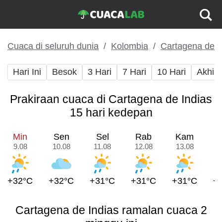
Cuaca di seluruh dunia
Kolombia
Cartagena de I
Hari Ini
Besok
3 Hari
7 Hari
10 Hari
Akhir
Prakiraan cuaca di Cartagena de Indias
15 hari kedepan
Min
Sen
Sel
Rab
Kam
9.08
10.08
11.08
12.08
13.08
1
+32°C
+32°C
+31°C
+31°C
+31°C
+
Cartagena de Indias ramalan cuaca 2