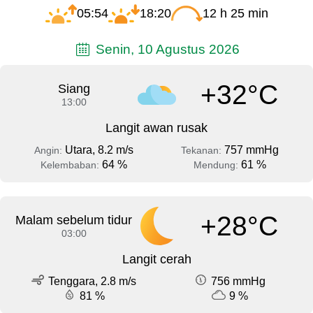
05:54
18:20
12 h 25 min
Senin, 10 Agustus 2026
+32°C
Siang
13:00
Langit awan rusak
Utara, 8.2 m/s
757 mmHg
Angin:
Tekanan:
64 %
61 %
Kelembaban:
Mendung:
+28°C
Malam sebelum tidur
03:00
Langit cerah
Tenggara, 2.8 m/s
756 mmHg
81 %
9 %