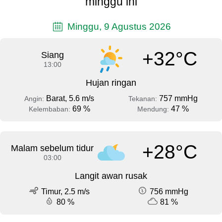
minggu ini
Minggu, 9 Agustus 2026
+32°C
Siang
13:00
Hujan ringan
Barat, 5.6 m/s
757 mmHg
Angin:
Tekanan:
69 %
47 %
Kelembaban:
Mendung:
+28°C
Malam sebelum tidur
03:00
Langit awan rusak
Timur, 2.5 m/s
756 mmHg
80 %
81 %