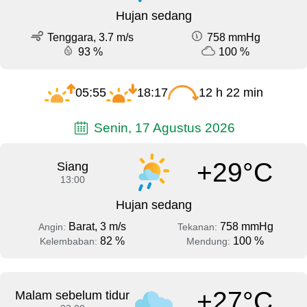
Hujan sedang
Tenggara, 3.7 m/s
758 mmHg
93 %
100 %
05:55
18:17
12 h 22 min
Senin, 17 Agustus 2026
+29°C
Siang
13:00
Hujan sedang
Barat, 3 m/s
758 mmHg
Angin:
Tekanan:
82 %
100 %
Kelembaban:
Mendung:
+27°C
Malam sebelum tidur