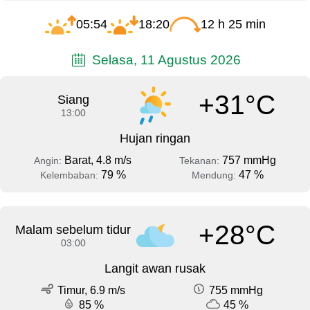
05:54
18:20
12 h 25 min
Selasa, 11 Agustus 2026
+31°C
Siang
13:00
Hujan ringan
Barat, 4.8 m/s
757 mmHg
Angin:
Tekanan:
79 %
47 %
Kelembaban:
Mendung:
+28°C
Malam sebelum tidur
03:00
Langit awan rusak
Timur, 6.9 m/s
755 mmHg
85 %
45 %