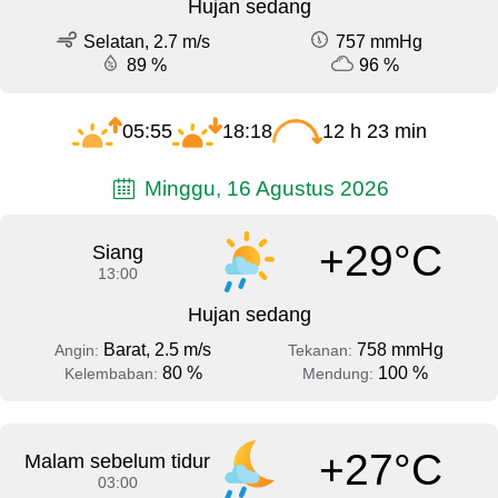
Hujan sedang
Selatan, 2.7 m/s
757 mmHg
89 %
96 %
05:55
18:18
12 h 23 min
Minggu, 16 Agustus 2026
+29°C
Siang
13:00
Hujan sedang
Barat, 2.5 m/s
758 mmHg
Angin:
Tekanan:
80 %
100 %
Kelembaban:
Mendung:
+27°C
Malam sebelum tidur
03:00