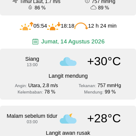
Timur Laut, 1.7 m/s
757 mmHg
86 %
89 %
05:54
18:18
12 h 24 min
Jumat, 14 Agustus 2026
+30°C
Siang
13:00
Langit mendung
Utara, 2.8 m/s
757 mmHg
Angin:
Tekanan:
78 %
99 %
Kelembaban:
Mendung:
+28°C
Malam sebelum tidur
03:00
Langit awan rusak