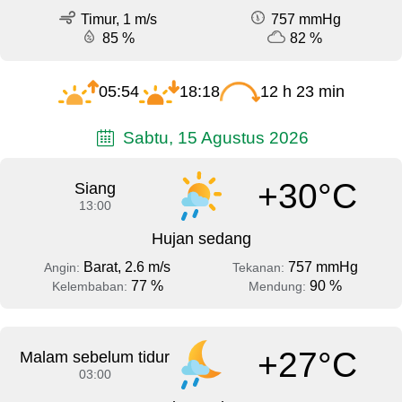
Timur, 1 m/s
757 mmHg
85 %
82 %
05:54
18:18
12 h 23 min
Sabtu, 15 Agustus 2026
+30°C
Siang
13:00
Hujan sedang
Barat, 2.6 m/s
757 mmHg
Angin:
Tekanan:
77 %
90 %
Kelembaban:
Mendung:
+27°C
Malam sebelum tidur
03:00