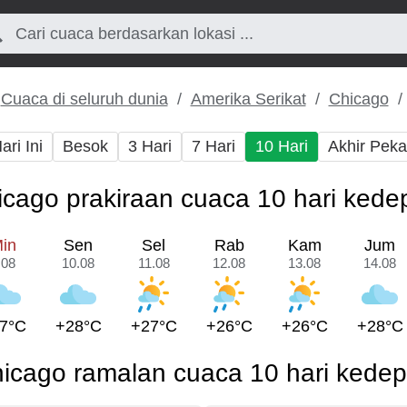
Cuaca di seluruh dunia
Amerika Serikat
Chicago
ari Ini
Besok
3 Hari
7 Hari
10 Hari
Akhir Pek
icago prakiraan cuaca 10 hari kede
in
Sen
Sel
Rab
Kam
Jum
.08
10.08
11.08
12.08
13.08
14.08
7°C
+28°C
+27°C
+26°C
+26°C
+28°C
icago ramalan cuaca 10 hari kede