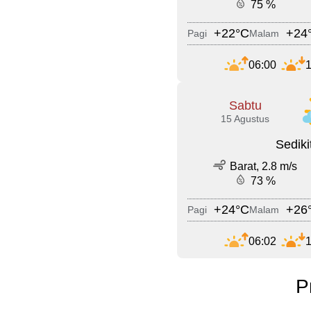
75 %
+22°C
+24
Pagi
Malam
06:00
1
Sabtu
15 Agustus
Sedik
Barat, 2.8 m/s
73 %
+24°C
+26
Pagi
Malam
06:02
1
P