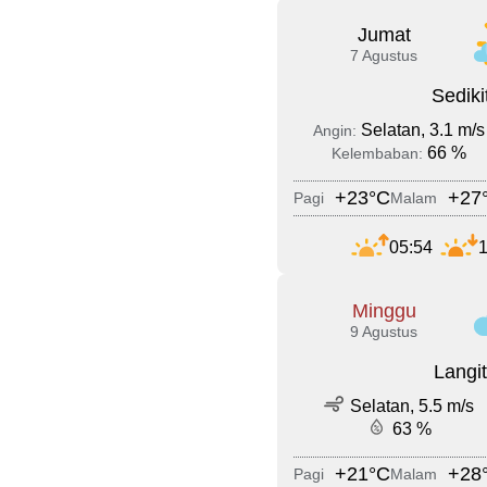
Jumat
7 Agustus
Sedik
Selatan, 3.1 m/s
Angin:
66 %
Kelembaban:
+23°C
+27
Pagi
Malam
05:54
1
Minggu
9 Agustus
Langi
Selatan, 5.5 m/s
63 %
+21°C
+28
Pagi
Malam