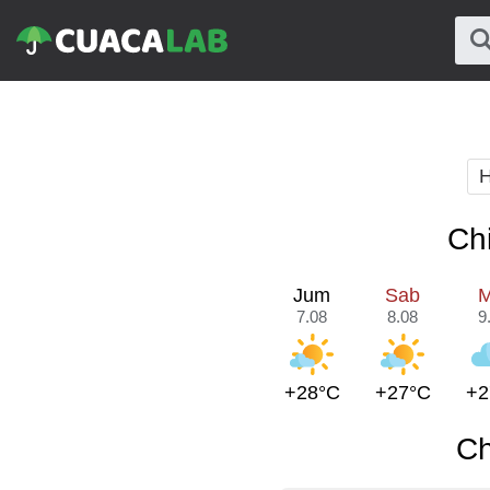
H
Ch
Jum
Sab
M
7.08
8.08
9
+28°C
+27°C
+2
Ch