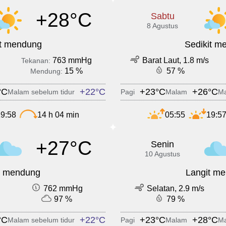
+28°C
Sabtu
8 Agustus
it mendung
Sedikit m
763 mmHg
Barat Laut, 1.8 m/s
Tekanan:
15 %
57 %
Mendung:
°C
+22°C
+23°C
+26°C
Malam sebelum tidur
Pagi
Malam
Ma
9:58
14 h 04 min
05:55
19:5
+27°C
Senin
10 Agustus
t mendung
Langit m
762 mmHg
Selatan, 2.9 m/s
97 %
79 %
°C
+22°C
+23°C
+28°C
Malam sebelum tidur
Pagi
Malam
Ma