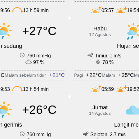
9:56
13 h 59 min
05:57
19:5
+27°C
Rabu
12 Agustus
n sedang
Hujan s
760 mmHg
Timur, 1 m/s
97 %
78 %
°C
+21°C
+22°C
+25°C
Malam sebelum tidur
Pagi
Malam
Ma
9:53
13 h 54 min
05:59
19:5
+26°C
Jumat
14 Agustus
n gerimis
Langit m
760 mmHg
Selatan, 2.7 m/s