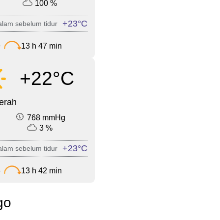
100 %
+23°C
lam sebelum tidur
9
13 h 47 min
+22°C
cerah
768 mmHg
3 %
+23°C
lam sebelum tidur
6
13 h 42 min
go