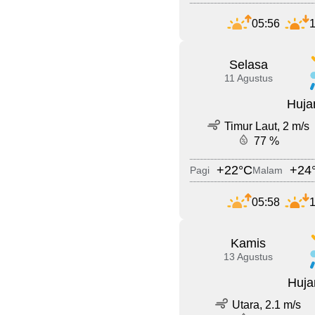
05:56
1
Selasa
11 Agustus
Huja
Timur Laut, 2 m/s
77 %
+22°C
+24
Pagi
Malam
05:58
1
Kamis
13 Agustus
Huja
Utara, 2.1 m/s