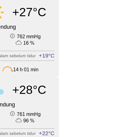
+27°C
endung
762 mmHg
16 %
+19°C
lam sebelum tidur
7
14 h 01 min
+28°C
endung
761 mmHg
96 %
+22°C
lam sebelum tidur