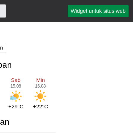
Widget untuk situs web
an
pan
Sab
Min
15.08
16.08
+29°C
+22°C
pan