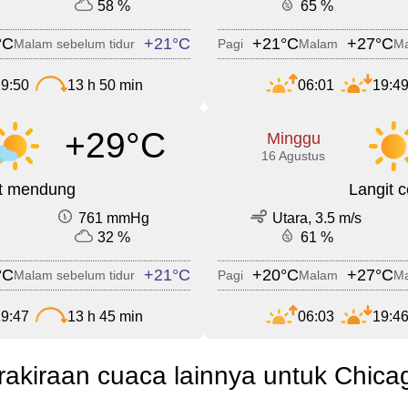
58 %
65 %
°C
+21°C
+21°C
+27°C
Malam sebelum tidur
Pagi
Malam
Ma
9:50
13 h 50 min
06:01
19:4
+29°C
Minggu
16 Agustus
it mendung
Langit 
761 mmHg
Utara, 3.5 m/s
32 %
61 %
°C
+21°C
+20°C
+27°C
Malam sebelum tidur
Pagi
Malam
Ma
9:47
13 h 45 min
06:03
19:4
rakiraan cuaca lainnya untuk Chica