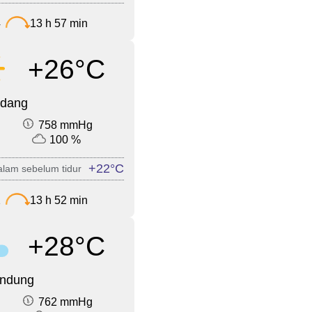
4
13 h 57 min
+26°C
edang
758 mmHg
100 %
+22°C
lam sebelum tidur
2
13 h 52 min
+28°C
endung
762 mmHg