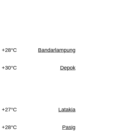
+28°C
Bandarlampung
+30°C
Depok
+27°C
Latakia
+28°C
Pasig