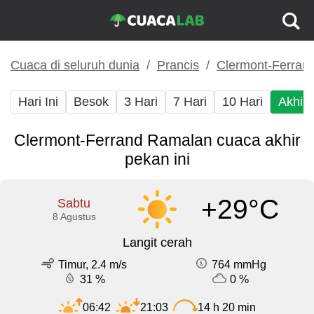
Cuaca di seluruh dunia
Prancis
Clermont-Ferran
Hari Ini
Besok
3 Hari
7 Hari
10 Hari
Akhir
Clermont-Ferrand Ramalan cuaca akhir
pekan ini
+29°C
Sabtu
8 Agustus
Langit cerah
Timur, 2.4 m/s
764 mmHg
31 %
0 %
06:42
21:03
14 h 20 min