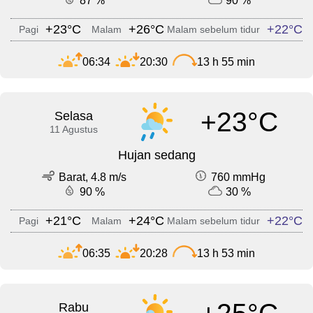
87 %
90 %
+23°C
+26°C
+22°C
Pagi
Malam
Malam sebelum tidur
06:34
20:30
13 h 55 min
+23°C
Selasa
11 Agustus
Hujan sedang
Barat, 4.8 m/s
760 mmHg
90 %
30 %
+21°C
+24°C
+22°C
Pagi
Malam
Malam sebelum tidur
06:35
20:28
13 h 53 min
Rabu