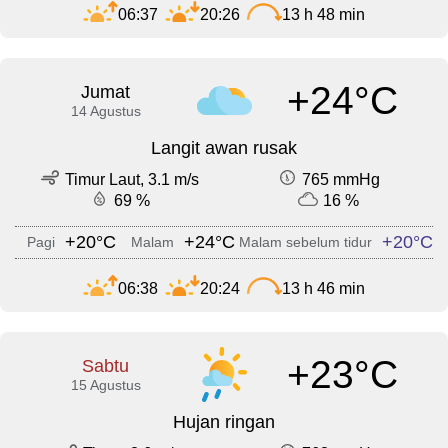
06:37
20:26
13 h 48 min
+24°C
Jumat
14 Agustus
Langit awan rusak
Timur Laut, 3.1 m/s
765 mmHg
69 %
16 %
+20°C
+24°C
+20°C
Pagi
Malam
Malam sebelum tidur
06:38
20:24
13 h 46 min
+23°C
Sabtu
15 Agustus
Hujan ringan