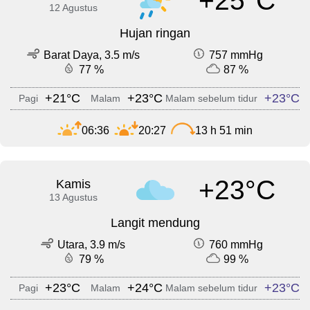
+25°C
12 Agustus
Hujan ringan
Barat Daya, 3.5 m/s
757 mmHg
77 %
87 %
+21°C
+23°C
+23°C
Pagi
Malam
Malam sebelum tidur
06:36
20:27
13 h 51 min
+23°C
Kamis
13 Agustus
Langit mendung
Utara, 3.9 m/s
760 mmHg
79 %
99 %
+23°C
+24°C
+23°C
Pagi
Malam
Malam sebelum tidur