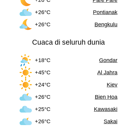
+26°C
Pontianak
+26°C
Bengkulu
Cuaca di seluruh dunia
+18°C
Gondar
+45°C
Al Jahra
+24°C
Kiev
+26°C
Bien Hoa
+25°C
Kawasaki
+26°C
Sakai