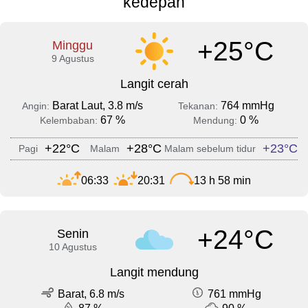
kedepan
+25°C
Minggu
9 Agustus
Langit cerah
Barat Laut, 3.8 m/s
764 mmHg
Angin:
Tekanan:
67 %
0 %
Kelembaban:
Mendung:
+22°C
+28°C
+23°C
Pagi
Malam
Malam sebelum tidur
06:33
20:31
13 h 58 min
+24°C
Senin
10 Agustus
Langit mendung
Barat, 6.8 m/s
761 mmHg