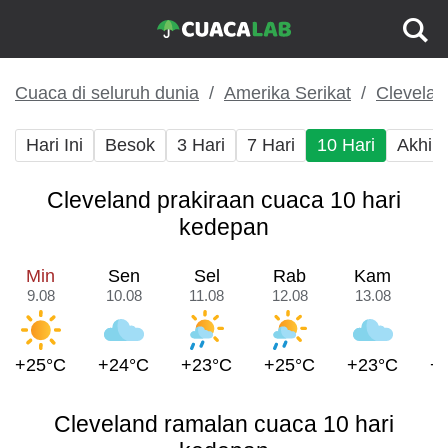
Cuaca di seluruh dunia
Amerika Serikat
Clevelan
Hari Ini
Besok
3 Hari
7 Hari
10 Hari
Akhir
Cleveland prakiraan cuaca 10 hari
kedepan
Min
Sen
Sel
Rab
Kam
9.08
10.08
11.08
12.08
13.08
1
+25°C
+24°C
+23°C
+25°C
+23°C
+
Cleveland ramalan cuaca 10 hari