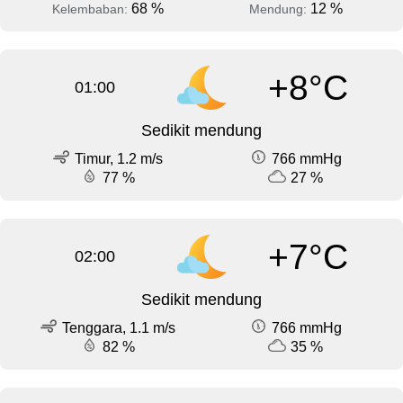
68 %
12 %
Kelembaban:
Mendung:
+8°C
01:00
Sedikit mendung
Timur, 1.2 m/s
766 mmHg
77 %
27 %
+7°C
02:00
Sedikit mendung
Tenggara, 1.1 m/s
766 mmHg
82 %
35 %