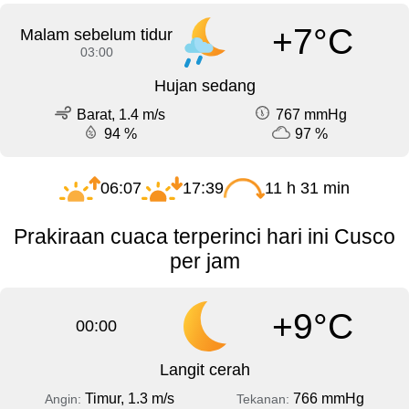
+7°C
Malam sebelum tidur
03:00
Hujan sedang
Barat, 1.4 m/s
767 mmHg
94 %
97 %
06:07
17:39
11 h 31 min
Prakiraan cuaca terperinci hari ini Cusco
per jam
+9°C
00:00
Langit cerah
Timur, 1.3 m/s
766 mmHg
Angin:
Tekanan: