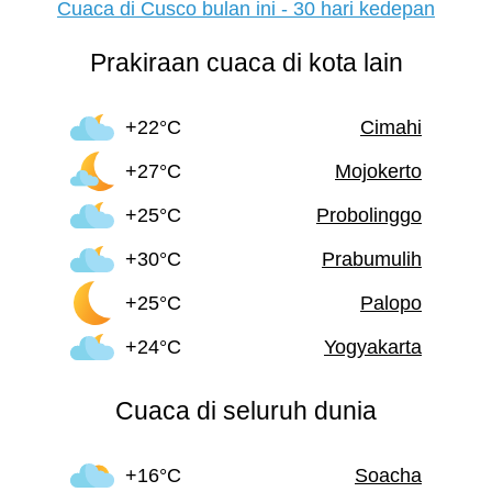
Cuaca di Cusco bulan ini - 30 hari kedepan
Prakiraan cuaca di kota lain
+22°C
Cimahi
+27°C
Mojokerto
+25°C
Probolinggo
+30°C
Prabumulih
+25°C
Palopo
+24°C
Yogyakarta
Cuaca di seluruh dunia
+16°C
Soacha