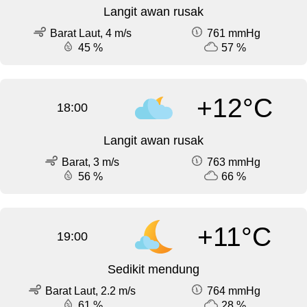
Langit awan rusak
Barat Laut, 4 m/s
761 mmHg
45 %
57 %
+12°C
18:00
Langit awan rusak
Barat, 3 m/s
763 mmHg
56 %
66 %
+11°C
19:00
Sedikit mendung
Barat Laut, 2.2 m/s
764 mmHg
61 %
28 %