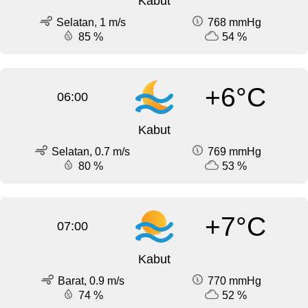
Kabut
Selatan, 1 m/s
768 mmHg
85 %
54 %
+6°C
06:00
Kabut
Selatan, 0.7 m/s
769 mmHg
80 %
53 %
+7°C
07:00
Kabut
Barat, 0.9 m/s
770 mmHg
74 %
52 %