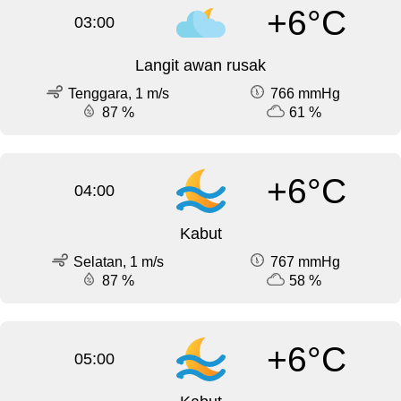
+6°C
03:00
Langit awan rusak
Tenggara, 1 m/s
766 mmHg
87 %
61 %
+6°C
04:00
Kabut
Selatan, 1 m/s
767 mmHg
87 %
58 %
+6°C
05:00