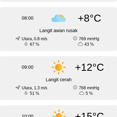
+8°C
08:00
Langit awan rusak
Utara, 0.8 m/s
769 mmHg
67 %
43 %
+12°C
09:00
Langit cerah
Utara, 1.3 m/s
768 mmHg
51 %
5 %
+15°C
10:00