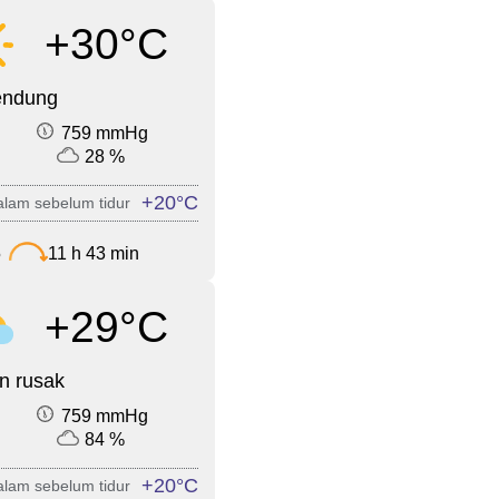
+30°C
endung
759 mmHg
28 %
+20°C
lam sebelum tidur
5
11 h 43 min
+29°C
n rusak
759 mmHg
84 %
+20°C
lam sebelum tidur