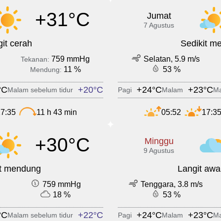
+31°C
Jumat
7 Agustus
it cerah
Sedikit m
759 mmHg
Selatan, 5.9 m/s
Tekanan:
11 %
53 %
Mendung:
°C
+20°C
+24°C
+23°C
Malam sebelum tidur
Pagi
Malam
Ma
7:35
11 h 43 min
05:52
17:3
+30°C
Minggu
9 Agustus
it mendung
Langit awa
759 mmHg
Tenggara, 3.8 m/s
18 %
53 %
°C
+22°C
+24°C
+23°C
Malam sebelum tidur
Pagi
Malam
Ma