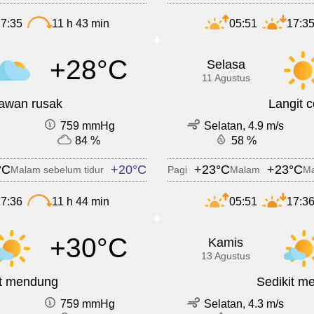
7:35
11 h 43 min
05:51
17:3
+28°C
Selasa
11 Agustus
 awan rusak
Langit 
759 mmHg
Selatan, 4.9 m/s
84 %
58 %
°C
+20°C
+23°C
+23°C
Malam sebelum tidur
Pagi
Malam
Ma
7:36
11 h 44 min
05:51
17:3
+30°C
Kamis
13 Agustus
it mendung
Sedikit m
759 mmHg
Selatan, 4.3 m/s