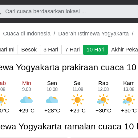
Cuaca di Indonesia
Daerah Istimewa Yogyakarta
ari Ini
Besok
3 Hari
7 Hari
10 Hari
Akhir Pek
ewa Yogyakarta prakiraan cuaca 10
ab
Min
Sen
Sel
Rab
Kam
.08
9.08
10.08
11.08
12.08
13.08
0°C
+29°C
+28°C
+29°C
+30°C
+30°C
mewa Yogyakarta ramalan cuaca 10 