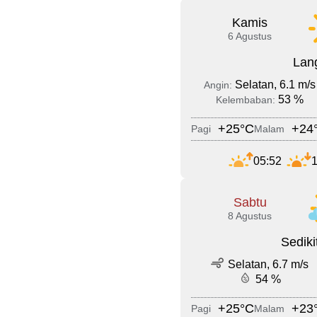
Kamis
6 Agustus
Lang
Selatan, 6.1 m/s
Angin:
53 %
Kelembaban:
+25°C
+24
Pagi
Malam
05:52
1
Sabtu
8 Agustus
Sedik
Selatan, 6.7 m/s
54 %
+25°C
+23
Pagi
Malam