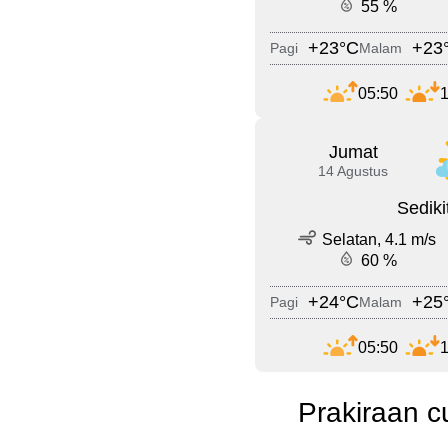
55 %
+23°C
+23
Pagi
Malam
05:50
1
Jumat
14 Agustus
Sedik
Selatan, 4.1 m/s
60 %
+24°C
+25
Pagi
Malam
05:50
1
Prakiraan c