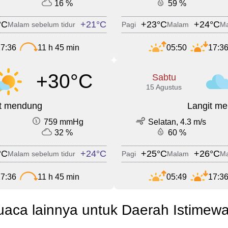
16 %
59 %
°C
+21°C
+23°C
+24°C
Malam sebelum tidur
Pagi
Malam
Ma
7:36
11 h 45 min
05:50
17:3
+30°C
Sabtu
15 Agustus
it mendung
Langit m
759 mmHg
Selatan, 4.3 m/s
32 %
60 %
°C
+24°C
+25°C
+26°C
Malam sebelum tidur
Pagi
Malam
Ma
7:36
11 h 45 min
05:49
17:3
uaca lainnya untuk Daerah Istimew