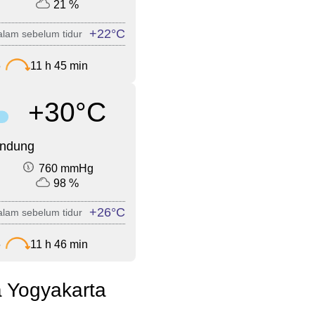
21 %
+22°C
lam sebelum tidur
6
11 h 45 min
+30°C
endung
760 mmHg
98 %
+26°C
lam sebelum tidur
6
11 h 46 min
a Yogyakarta