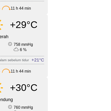
5
11 h 44 min
+29°C
cerah
758 mmHg
6 %
+21°C
lam sebelum tidur
6
11 h 44 min
+30°C
endung
760 mmHg