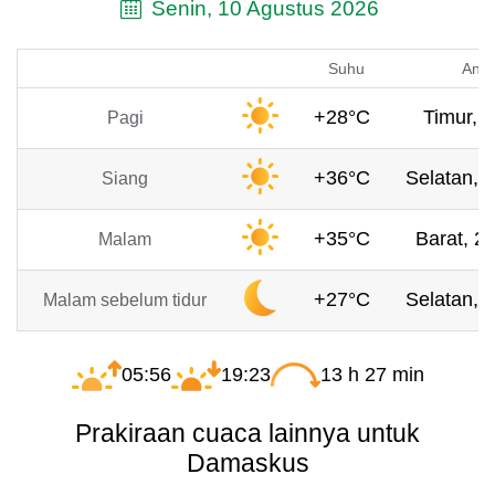
Senin, 10 Agustus 2026
Suhu
Angi
+28°C
Timur, 
Pagi
+36°C
Selatan, 
Siang
+35°C
Barat, 2.
Malam
+27°C
Selatan, 
Malam sebelum tidur
05:56
19:23
13 h 27 min
Prakiraan cuaca lainnya untuk
Damaskus