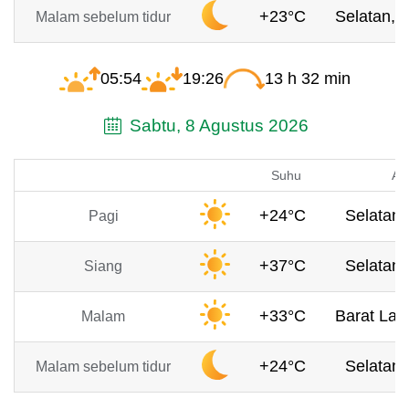
+23°C
Selatan, 
Malam sebelum tidur
05:54
19:26
13 h 32 min
Sabtu, 8 Agustus 2026
Suhu
An
+24°C
Selatan,
Pagi
+37°C
Selatan,
Siang
+33°C
Barat Laut
Malam
+24°C
Selatan,
Malam sebelum tidur