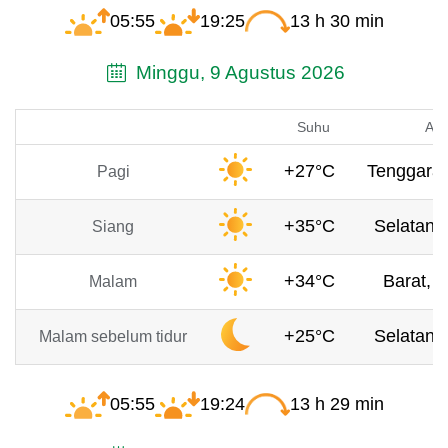
05:55
19:25
13 h 30 min
Minggu, 9 Agustus 2026
Suhu
Ang
+27°C
Tenggara,
Pagi
+35°C
Selatan, 
Siang
+34°C
Barat, 1
Malam
+25°C
Selatan, 
Malam sebelum tidur
05:55
19:24
13 h 29 min