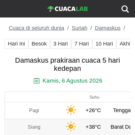
Cuaca di seluruh dunia
Suriah
Damaskus
Hari Ini
Besok
3 Hari
7 Hari
10 Hari
Akhir
Damaskus prakiraan cuaca 5 hari
kedepan
Kamis, 6 Agustus 2026
Suhu
An
+26°C
Tenggara
Pagi
+38°C
Barat Day
Siang