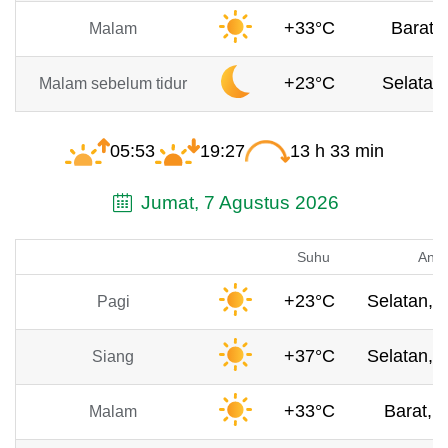
+33°C
Barat, 
Malam
+23°C
Selatan,
Malam sebelum tidur
05:53
19:27
13 h 33 min
Jumat, 7 Agustus 2026
Suhu
Angi
+23°C
Selatan, 
Pagi
+37°C
Selatan, 
Siang
+33°C
Barat, 
Malam