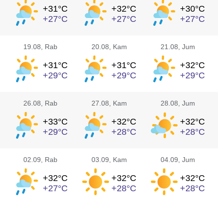
+31°
C
+32°
C
+30°
C
+27°
C
+27°
C
+27°
C
19.08
, Rab
20.08
, Kam
21.08
, Jum
+31°
C
+31°
C
+32°
C
+29°
C
+29°
C
+29°
C
26.08
, Rab
27.08
, Kam
28.08
, Jum
+33°
C
+32°
C
+32°
C
+29°
C
+28°
C
+28°
C
02.09
, Rab
03.09
, Kam
04.09
, Jum
+32°
C
+32°
C
+32°
C
+27°
C
+28°
C
+28°
C