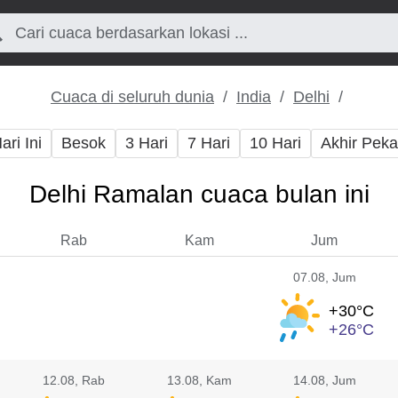
Cuaca di seluruh dunia
India
Delhi
ari Ini
Besok
3 Hari
7 Hari
10 Hari
Akhir Pek
Delhi Ramalan cuaca bulan ini
Rab
Kam
Jum
07.08
, Jum
+30°
C
+26°
C
12.08
, Rab
13.08
, Kam
14.08
, Jum