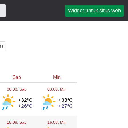
Widget untuk situs web
an
Sab
Min
08.08
, Sab
09.08
, Min
+32°
C
+33°
C
+26°
C
+27°
C
15.08
, Sab
16.08
, Min