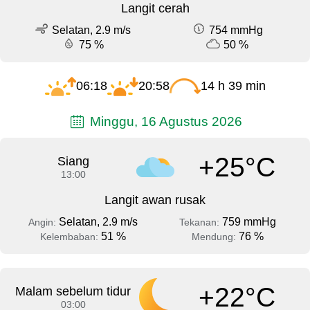
Langit cerah
Selatan, 2.9 m/s
754 mmHg
75 %
50 %
06:18
20:58
14 h 39 min
Minggu, 16 Agustus 2026
+25°C
Siang
13:00
Langit awan rusak
Selatan, 2.9 m/s
759 mmHg
Angin:
Tekanan:
51 %
76 %
Kelembaban:
Mendung:
+22°C
Malam sebelum tidur
03:00