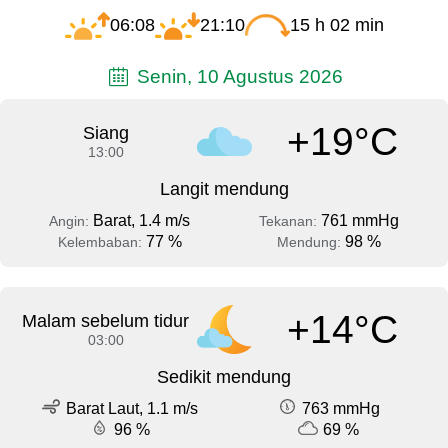
06:08
21:10
15 h 02 min
Senin, 10 Agustus 2026
+19°C
Siang
13:00
Langit mendung
Barat, 1.4 m/s
761 mmHg
Angin:
Tekanan:
77 %
98 %
Kelembaban:
Mendung:
+14°C
Malam sebelum tidur
03:00
Sedikit mendung
Barat Laut, 1.1 m/s
763 mmHg
96 %
69 %