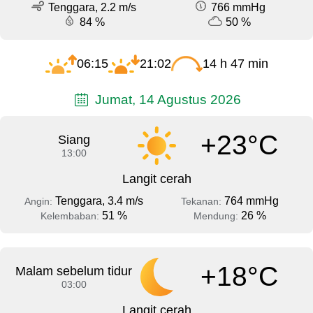
Tenggara, 2.2 m/s
766 mmHg
84 %
50 %
06:15
21:02
14 h 47 min
Jumat, 14 Agustus 2026
+23°C
Siang
13:00
Langit cerah
Tenggara, 3.4 m/s
764 mmHg
Angin:
Tekanan:
51 %
26 %
Kelembaban:
Mendung:
+18°C
Malam sebelum tidur
03:00
Langit cerah