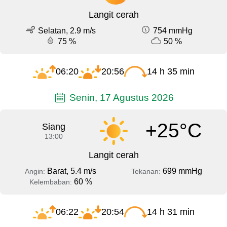
Langit cerah
Selatan, 2.9 m/s
754 mmHg
75 %
50 %
06:20
20:56
14 h 35 min
Senin, 17 Agustus 2026
+25°C
Siang
13:00
Langit cerah
Barat, 5.4 m/s
699 mmHg
Angin:
Tekanan:
60 %
Kelembaban:
06:22
20:54
14 h 31 min