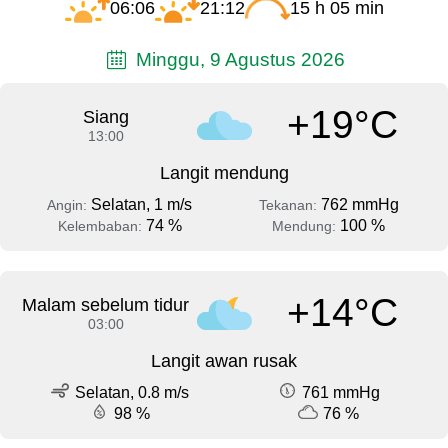
06:06
21:12
15 h 05 min
Minggu, 9 Agustus 2026
+19°C
Siang
13:00
Langit mendung
Selatan, 1 m/s
762 mmHg
Angin:
Tekanan:
74 %
100 %
Kelembaban:
Mendung:
+14°C
Malam sebelum tidur
03:00
Langit awan rusak
Selatan, 0.8 m/s
761 mmHg
98 %
76 %