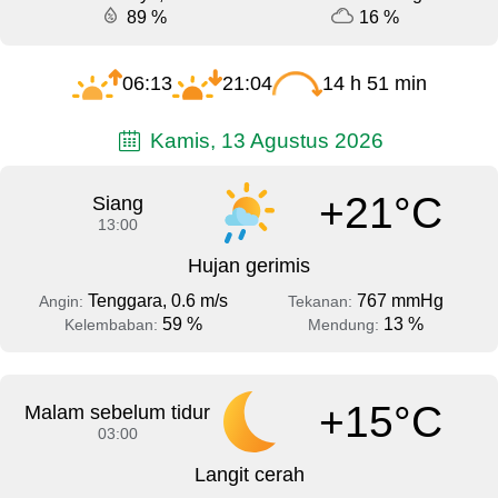
89 %
16 %
06:13
21:04
14 h 51 min
Kamis, 13 Agustus 2026
+21°C
Siang
13:00
Hujan gerimis
Tenggara, 0.6 m/s
767 mmHg
Angin:
Tekanan:
59 %
13 %
Kelembaban:
Mendung:
+15°C
Malam sebelum tidur
03:00
Langit cerah