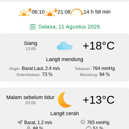
06:10
21:08
14 h 58 min
Selasa, 11 Agustus 2026
+18°C
Siang
13:00
Langit mendung
Barat Laut, 2.4 m/s
764 mmHg
Angin:
Tekanan:
73 %
94 %
Kelembaban:
Mendung:
+13°C
Malam sebelum tidur
03:00
Langit cerah
Barat, 1.2 m/s
765 mmHg
98 %
51 %