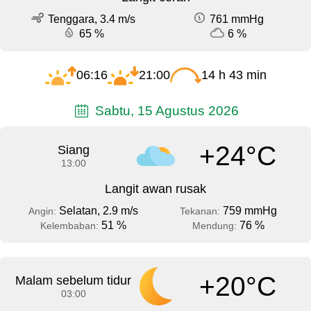
Tenggara, 3.4 m/s
761 mmHg
65 %
6 %
06:16
21:00
14 h 43 min
Sabtu, 15 Agustus 2026
+24°C
Siang
13:00
Langit awan rusak
Selatan, 2.9 m/s
759 mmHg
Angin:
Tekanan:
51 %
76 %
Kelembaban:
Mendung:
+20°C
Malam sebelum tidur
03:00