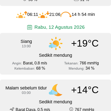
06:11
21:06
14 h 54 min
Rabu, 12 Agustus 2026
+19°C
Siang
13:00
Sedikit mendung
Barat, 0.8 m/s
766 mmHg
Angin:
Tekanan:
68 %
34 %
Kelembaban:
Mendung:
+14°C
Malam sebelum tidur
03:00
Sedikit mendung
Barat Daya, 0.5 m/s
767 mmHg