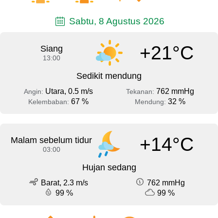
Sabtu, 8 Agustus 2026
+21°C
Siang
13:00
Sedikit mendung
Utara, 0.5 m/s
762 mmHg
Angin:
Tekanan:
67 %
32 %
Kelembaban:
Mendung:
+14°C
Malam sebelum tidur
03:00
Hujan sedang
Barat, 2.3 m/s
762 mmHg
99 %
99 %