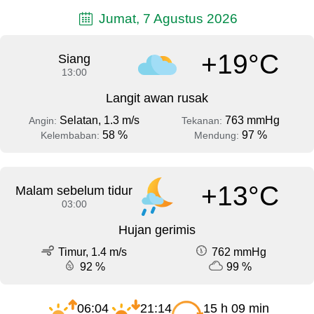
Jumat, 7 Agustus 2026
+19°C
Siang
13:00
Langit awan rusak
Selatan, 1.3 m/s
763 mmHg
Angin:
Tekanan:
58 %
97 %
Kelembaban:
Mendung:
+13°C
Malam sebelum tidur
03:00
Hujan gerimis
Timur, 1.4 m/s
762 mmHg
92 %
99 %
06:04
21:14
15 h 09 min