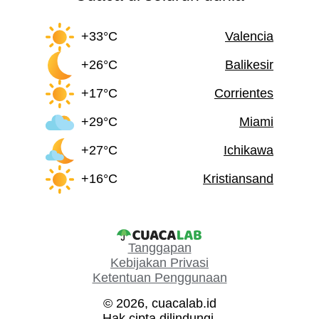
+33°C
Valencia
+26°C
Balikesir
+17°C
Corrientes
+29°C
Miami
+27°C
Ichikawa
+16°C
Kristiansand
Tanggapan
Kebijakan Privasi
Ketentuan Penggunaan
© 2026, cuacalab.id
Hak cipta dilindungi.