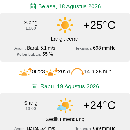
Selasa, 18 Agustus 2026
+25°C
Siang
13:00
Langit cerah
Barat, 5.1 m/s
698 mmHg
Angin:
Tekanan:
55 %
Kelembaban:
06:23
20:51
14 h 28 min
Rabu, 19 Agustus 2026
+24°C
Siang
13:00
Sedikit mendung
Barat, 5.4 m/s
699 mmHg
Angin:
Tekanan: