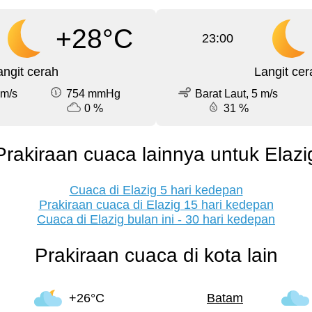
+28°C
23:00
angit cerah
Langit cer
 m/s
754 mmHg
Barat Laut, 5 m/s
0 %
31 %
Prakiraan cuaca lainnya untuk Elazi
Cuaca di Elazig 5 hari kedepan
Prakiraan cuaca di Elazig 15 hari kedepan
Cuaca di Elazig bulan ini - 30 hari kedepan
Prakiraan cuaca di kota lain
+26°C
Batam