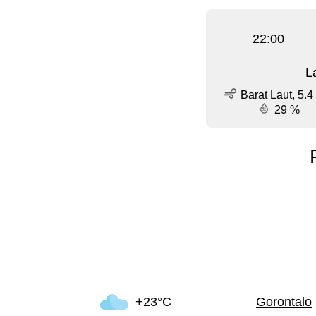
22:00
L
Barat Laut, 5.4
29 %
+23°C
Gorontalo