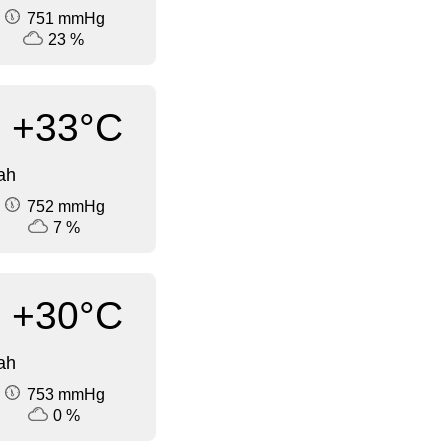
751 mmHg
23 %
+33°C
ah
752 mmHg
7 %
+30°C
ah
753 mmHg
0 %