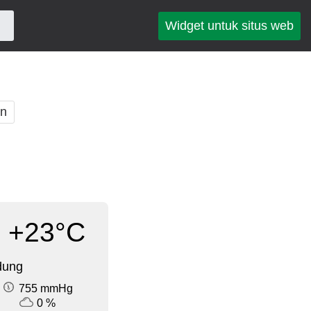
Widget untuk situs web
an
+23°C
dung
755 mmHg
0 %