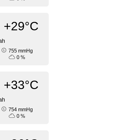
+29°C
ah
755 mmHg
0 %
+33°C
ah
754 mmHg
0 %