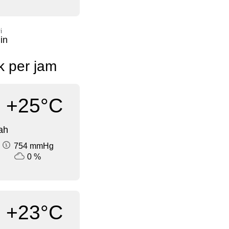
i
in
k per jam
+25°C
ah
754 mmHg
0 %
+23°C