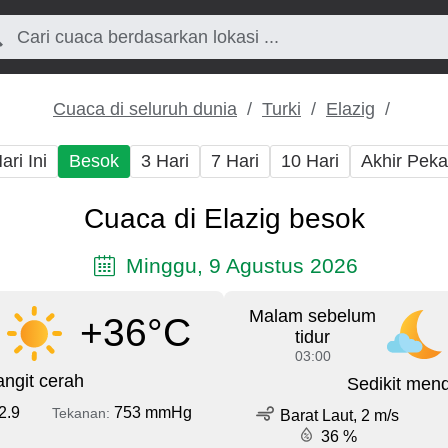
Cuaca di seluruh dunia
Turki
Elazig
ari Ini
Besok
3 Hari
7 Hari
10 Hari
Akhir Pek
Cuaca di Elazig besok
Minggu, 9 Agustus 2026
Malam sebelum
+36°C
tidur
03:00
angit cerah
Sedikit men
2.9
753 mmHg
Tekanan:
Barat Laut, 2 m/s
36 %