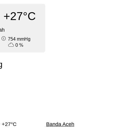
+27°C
ah
754 mmHg
0 %
g
+27°C
Banda Aceh