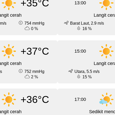
+35°C
13:00
angit cerah
Langit cer
 m/s
754 mmHg
Barat Laut, 2.9 m/s
0 %
16 %
+37°C
15:00
angit cerah
Langit cer
/s
752 mmHg
Utara, 5.5 m/s
2 %
15 %
+36°C
17:00
angit cerah
Sedikit men