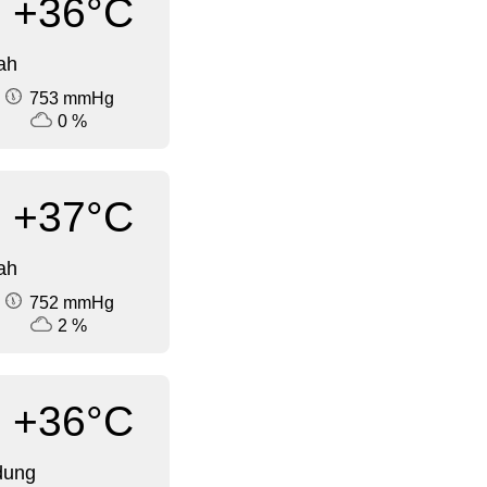
+36°C
ah
753 mmHg
0 %
+37°C
ah
752 mmHg
2 %
+36°C
dung