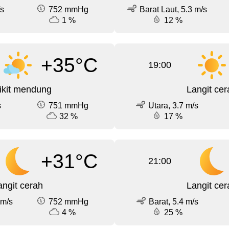
/s
752 mmHg
Barat Laut, 5.3 m/s
1 %
12 %
+35°C
19:00
ikit mendung
Langit cer
s
751 mmHg
Utara, 3.7 m/s
32 %
17 %
+31°C
21:00
angit cerah
Langit cer
 m/s
752 mmHg
Barat, 5.4 m/s
4 %
25 %