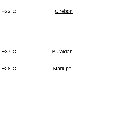
+23°C
Cirebon
+37°C
Buraidah
+28°C
Mariupol