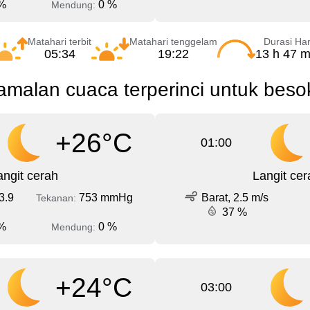
%
0 %
Mendung:
Matahari terbit
Matahari tenggelam
Durasi Har
05:34
19:22
13 h 47 m
amalan cuaca terperinci untuk beso
+26°C
01:00
angit cerah
Langit cer
3.9
753 mmHg
Barat, 2.5 m/s
Tekanan:
37 %
%
0 %
Mendung:
+24°C
03:00