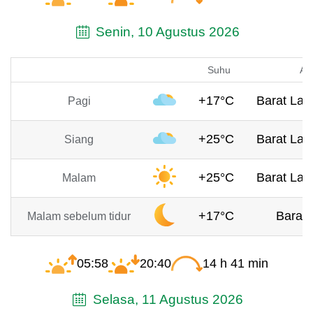
Senin, 10 Agustus 2026
Suhu
An
+17°C
Barat Laut
Pagi
+25°C
Barat Laut
Siang
+25°C
Barat Laut
Malam
+17°C
Barat,
Malam sebelum tidur
05:58
20:40
14 h 41 min
Selasa, 11 Agustus 2026