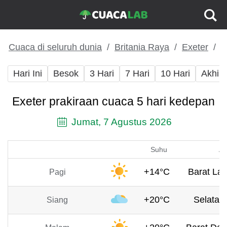
Cuaca di seluruh dunia
Britania Raya
Exeter
Hari Ini
Besok
3 Hari
7 Hari
10 Hari
Akhir
Exeter prakiraan cuaca 5 hari kedepan
Jumat, 7 Agustus 2026
Suhu
An
+14°C
Barat Lau
Pagi
+20°C
Selatan,
Siang