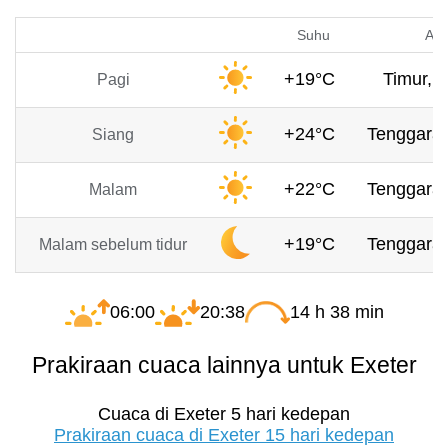
Suhu
Ang
+19°C
Timur, 2
Pagi
+24°C
Tenggara,
Siang
+22°C
Tenggara,
Malam
+19°C
Tenggara,
Malam sebelum tidur
06:00
20:38
14 h 38 min
Prakiraan cuaca lainnya untuk Exeter
Cuaca di Exeter 5 hari kedepan
Prakiraan cuaca di Exeter 15 hari kedepan