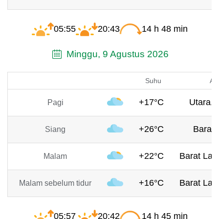
05:55
20:43
14 h 48 min
Minggu, 9 Agustus 2026
Suhu
An
+17°C
Utara, 
Pagi
+26°C
Barat,
Siang
+22°C
Barat Laut
Malam
+16°C
Barat Laut
Malam sebelum tidur
05:57
20:42
14 h 45 min