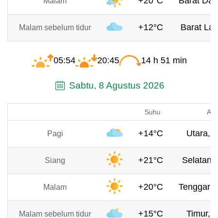
+20°C
Barat Day
Malam
+12°C
Barat Lau
Malam sebelum tidur
05:54
20:45
14 h 51 min
Sabtu, 8 Agustus 2026
Suhu
Ang
+14°C
Utara, 1
Pagi
+21°C
Selatan, 
Siang
+20°C
Tenggara,
Malam
+15°C
Timur, 0
Malam sebelum tidur