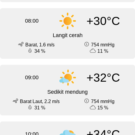
+30°C
08:00
Langit cerah
Barat, 1.6 m/s
754 mmHg
34 %
11 %
+32°C
09:00
Sedikit mendung
Barat Laut, 2.2 m/s
754 mmHg
31 %
15 %
+34°C
10:00