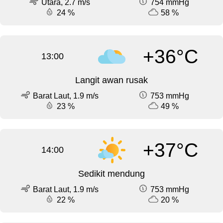
Utara, 2.7 m/s
754 mmHg
24 %
58 %
+36°C
13:00
Langit awan rusak
Barat Laut, 1.9 m/s
753 mmHg
23 %
49 %
+37°C
14:00
Sedikit mendung
Barat Laut, 1.9 m/s
753 mmHg
22 %
20 %