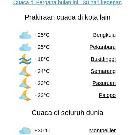
Cuaca di Fergana bulan ini - 30 hari kedepan
Prakiraan cuaca di kota lain
+25°C
Bengkulu
+25°C
Pekanbaru
+18°C
Bukittinggi
+24°C
Semarang
+23°C
Pasuruan
+23°C
Palopo
Cuaca di seluruh dunia
+30°C
Montpellier