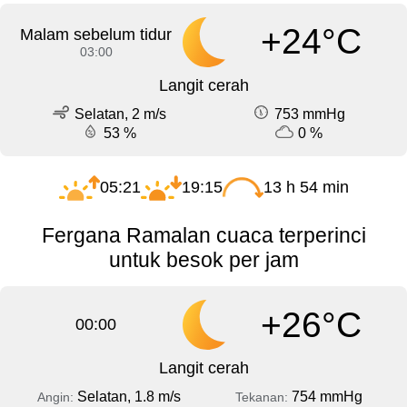
+24°C
Malam sebelum tidur
03:00
Langit cerah
Selatan, 2 m/s
753 mmHg
53 %
0 %
05:21
19:15
13 h 54 min
Fergana Ramalan cuaca terperinci
untuk besok per jam
+26°C
00:00
Langit cerah
Selatan, 1.8 m/s
754 mmHg
Angin:
Tekanan: