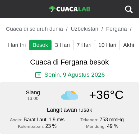
Cuaca di seluruh dunia
Uzbekistan
Fergana
Hari Ini
Besok
3 Hari
7 Hari
10 Hari
Akhir
Cuaca di Fergana besok
Senin, 9 Agustus 2026
+36°C
Siang
13:00
Langit awan rusak
Barat Laut, 1.9 m/s
753 mmHg
Angin:
Tekanan:
23 %
49 %
Kelembaban:
Mendung: