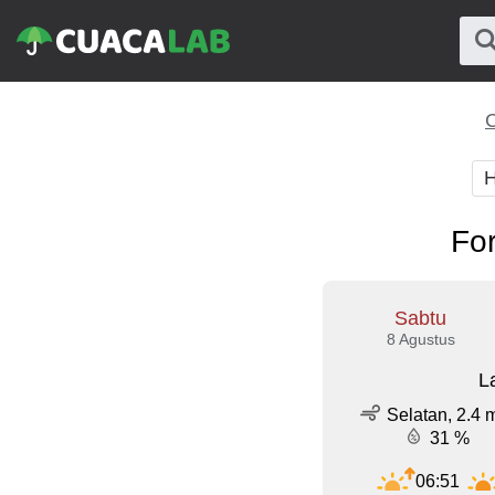
C
H
For
Sabtu
8 Agustus
L
Selatan, 2.4 
31 %
06:51