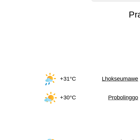
Pr
+31°C
Lhokseumawe
+30°C
Probolinggo