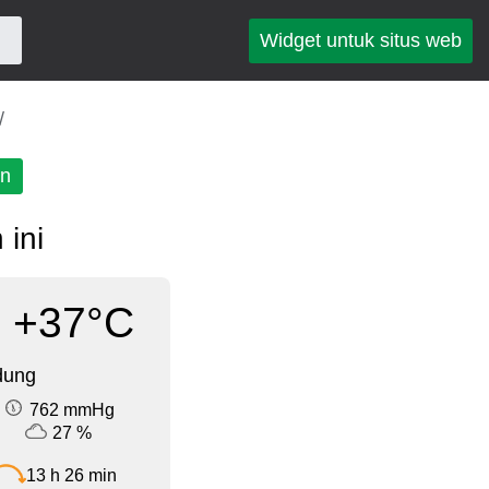
Widget untuk situs web
an
 ini
+37°C
dung
762 mmHg
27 %
13 h 26 min