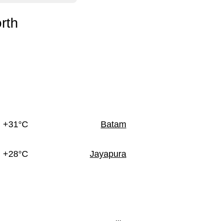
rth
+31°C
Batam
+28°C
Jayapura