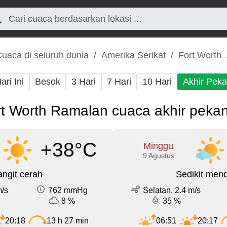
uaca di seluruh dunia
Amerika Serikat
Fort Worth
ari Ini
Besok
3 Hari
7 Hari
10 Hari
Akhir Pek
t Worth Ramalan cuaca akhir pekan
+38°C
Minggu
9 Agustus
angit cerah
Sedikit men
m/s
762 mmHg
Selatan, 2.4 m/s
8 %
35 %
20:18
13 h 27 min
06:51
20:17