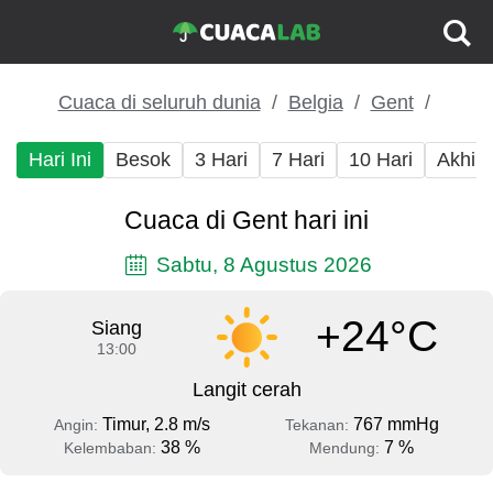
Cuaca di seluruh dunia
Belgia
Gent
Hari Ini
Besok
3 Hari
7 Hari
10 Hari
Akhir
Cuaca di Gent hari ini
Sabtu, 8 Agustus 2026
+24°C
Siang
13:00
Langit cerah
Timur, 2.8 m/s
767 mmHg
Angin:
Tekanan:
38 %
7 %
Kelembaban:
Mendung: