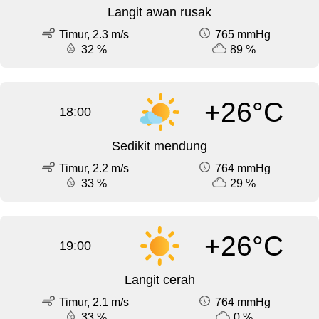
Langit awan rusak
Timur, 2.3 m/s
765 mmHg
32 %
89 %
+26°C
18:00
Sedikit mendung
Timur, 2.2 m/s
764 mmHg
33 %
29 %
+26°C
19:00
Langit cerah
Timur, 2.1 m/s
764 mmHg
33 %
0 %