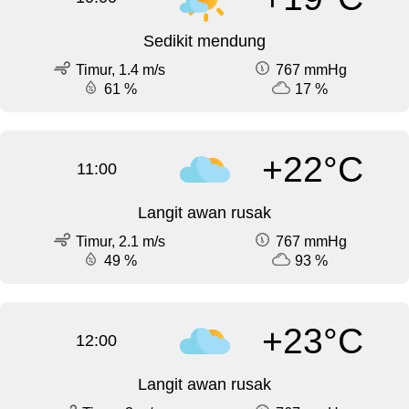
Sedikit mendung
Timur, 1.4 m/s
767 mmHg
61 %
17 %
+22°C
11:00
Langit awan rusak
Timur, 2.1 m/s
767 mmHg
49 %
93 %
+23°C
12:00
Langit awan rusak