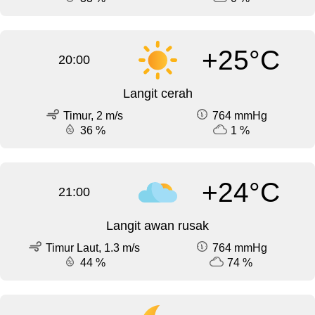
+25°C
20:00
Langit cerah
Timur, 2 m/s
764 mmHg
36 %
1 %
+24°C
21:00
Langit awan rusak
Timur Laut, 1.3 m/s
764 mmHg
44 %
74 %