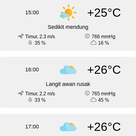
+25°C
15:00
Sedikit mendung
Timur, 2.3 m/s
766 mmHg
35 %
16 %
+26°C
16:00
Langit awan rusak
Timur, 2.2 m/s
765 mmHg
33 %
45 %
+26°C
17:00