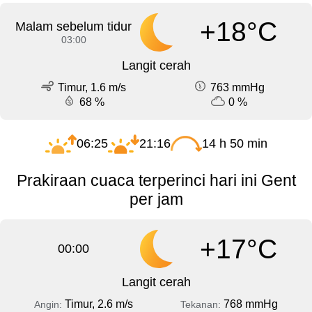
+18°C
Malam sebelum tidur
03:00
Langit cerah
Timur, 1.6 m/s
763 mmHg
68 %
0 %
06:25
21:16
14 h 50 min
Prakiraan cuaca terperinci hari ini Gent
per jam
+17°C
00:00
Langit cerah
Timur, 2.6 m/s
768 mmHg
Angin:
Tekanan: