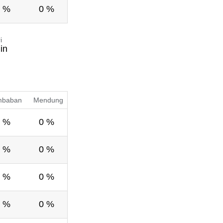
 %
0 %
i
in
mbaban
Mendung
 %
0 %
 %
0 %
 %
0 %
 %
0 %