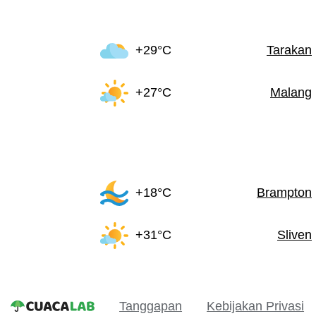
+29°C
Tarakan
+27°C
Malang
+18°C
Brampton
+31°C
Sliven
Tanggapan
Kebijakan Privasi