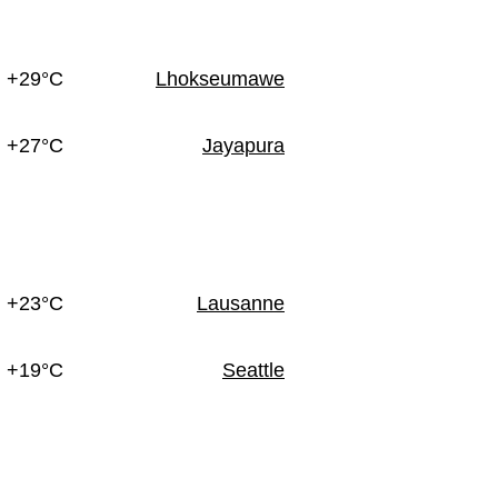
+29°C
Lhokseumawe
+27°C
Jayapura
+23°C
Lausanne
+19°C
Seattle