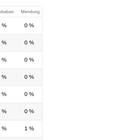
mbaban
Mendung
 %
0 %
 %
0 %
 %
0 %
 %
0 %
 %
0 %
 %
0 %
 %
1 %