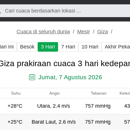
Cuaca di seluruh dunia
Mesir
Giza
ari Ini
Besok
3 Hari
7 Hari
10 Hari
Akhir Pek
Giza prakiraan cuaca 3 hari kedepa
Jumat, 7 Agustus 2026
Suhu
Angin
Tekanan
Kele
+28°C
Utara, 2.4 m/s
757 mmHg
43
+25°C
Barat Laut, 2.6 m/s
757 mmHg
57