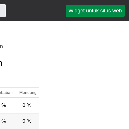
Widget untuk situs web
an
n
mbaban
Mendung
 %
0 %
 %
0 %