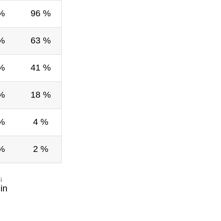
%
96 %
%
63 %
%
41 %
%
18 %
%
4 %
%
2 %
i
in