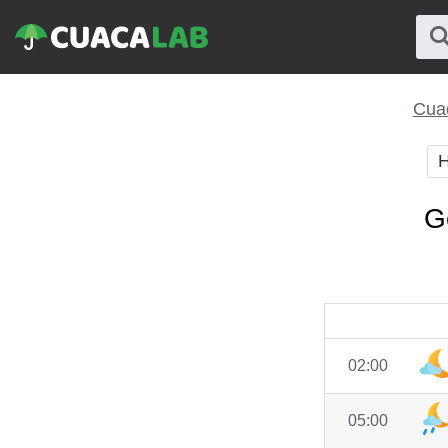
Cuac
H
G
02:00
05:00