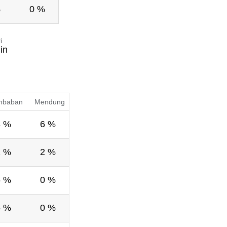
%
0 %
i
in
mbaban
Mendung
3 %
6 %
1 %
2 %
6 %
0 %
5 %
0 %