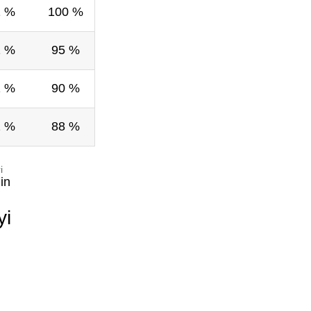
1 %
100 %
1 %
95 %
1 %
90 %
2 %
88 %
i
in
yi