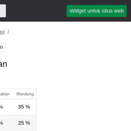
Widget untuk situs web
yi
an
an
baban
Mendung
%
35 %
%
25 %