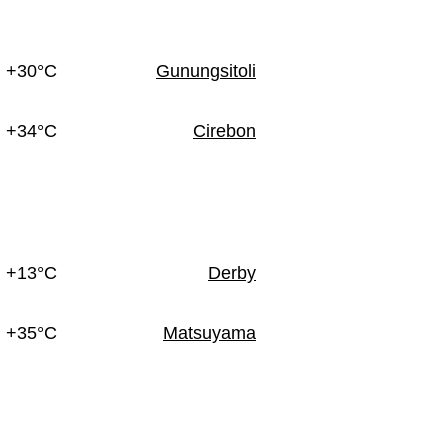
+30°C
Gunungsitoli
+34°C
Cirebon
+13°C
Derby
+35°C
Matsuyama