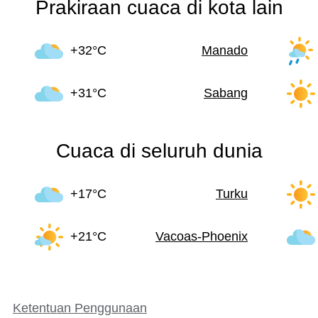
Prakiraan cuaca di kota lain
+32°C
Manado
+31°C
Sabang
Cuaca di seluruh dunia
+17°C
Turku
+21°C
Vacoas-Phoenix
Ketentuan Penggunaan