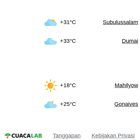
+31°C
Subulussalam
+33°C
Dumai
+18°C
Mahilyow
+25°C
Gonaives
Tanggapan
Kebijakan Privasi