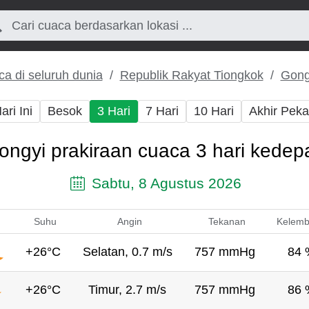
a di seluruh dunia
Republik Rakyat Tiongkok
Gong
ari Ini
Besok
3 Hari
7 Hari
10 Hari
Akhir Pek
ongyi prakiraan cuaca 3 hari kedep
Sabtu, 8 Agustus 2026
Suhu
Angin
Tekanan
Kelem
+26°C
Selatan, 0.7 m/s
757 mmHg
84 
+26°C
Timur, 2.7 m/s
757 mmHg
86 