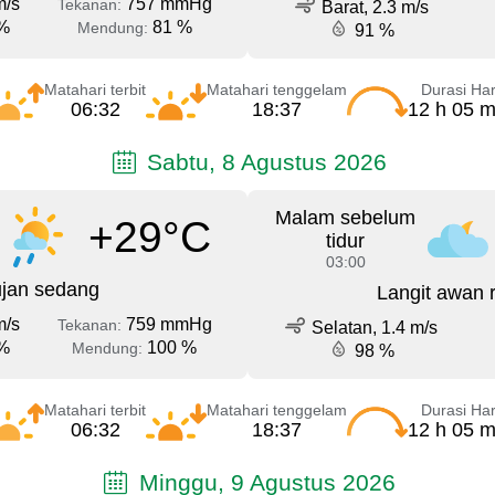
m/s
757 mmHg
Tekanan:
Barat, 2.3 m/s
%
81 %
Mendung:
91 %
Matahari terbit
Matahari tenggelam
Durasi Har
06:32
18:37
12 h 05 m
Sabtu, 8 Agustus 2026
Malam sebelum
+29°C
tidur
03:00
jan sedang
Langit awan 
m/s
759 mmHg
Tekanan:
Selatan, 1.4 m/s
%
100 %
Mendung:
98 %
Matahari terbit
Matahari tenggelam
Durasi Har
06:32
18:37
12 h 05 m
Minggu, 9 Agustus 2026