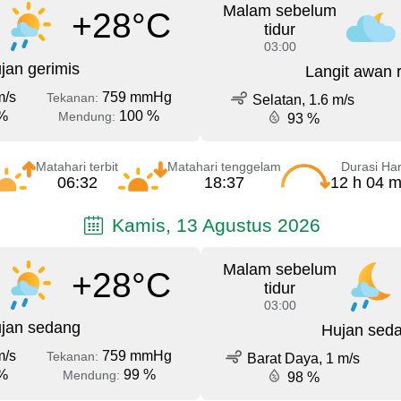
Malam sebelum
+28°C
tidur
03:00
jan gerimis
Langit awan 
m/s
759 mmHg
Tekanan:
Selatan, 1.6 m/s
%
100 %
Mendung:
93 %
Matahari terbit
Matahari tenggelam
Durasi Har
06:32
18:37
12 h 04 m
Kamis, 13 Agustus 2026
Malam sebelum
+28°C
tidur
03:00
jan sedang
Hujan sed
m/s
759 mmHg
Tekanan:
Barat Daya, 1 m/s
%
99 %
Mendung:
98 %