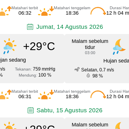
Matahari terbit
Matahari tenggelam
Durasi Har
06:32
18:36
12 h 04 m
Jumat, 14 Agustus 2026
Malam sebelum
+29°C
tidur
03:00
jan sedang
Hujan sed
m/s
759 mmHg
Tekanan:
Selatan, 0.7 m/s
%
100 %
Mendung:
98 %
Matahari terbit
Matahari tenggelam
Durasi Har
06:31
18:36
12 h 04 m
Sabtu, 15 Agustus 2026
Malam sebelum