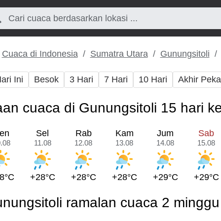
Cuaca di Indonesia
Sumatra Utara
Gunungsitoli
ari Ini
Besok
3 Hari
7 Hari
10 Hari
Akhir Pek
aan cuaca di Gunungsitoli 15 hari 
en
Sel
Rab
Kam
Jum
Sab
.08
11.08
12.08
13.08
14.08
15.08
8°C
+28°C
+28°C
+28°C
+29°C
+29°C
nungsitoli ramalan cuaca 2 minggu 