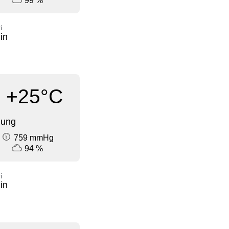
99 %
i
in
+25°C
dung
759 mmHg
94 %
i
in