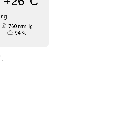
+26°C
ang
760 mmHg
94 %
i
in