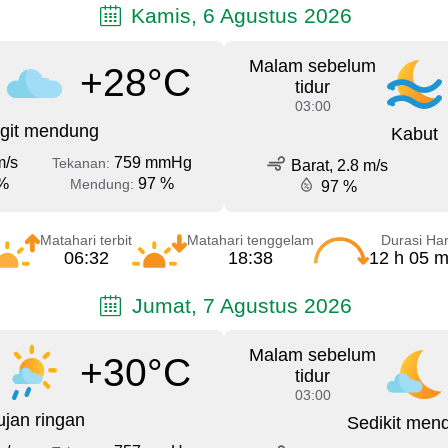
Kamis, 6 Agustus 2026
Malam sebelum
+28°C
tidur
03:00
git mendung
Kabut
m/s
759 mmHg
Tekanan:
Barat, 2.8 m/s
%
97 %
Mendung:
97 %
Matahari terbit
Matahari tenggelam
Durasi Har
06:32
18:38
12 h 05 m
Jumat, 7 Agustus 2026
Malam sebelum
+30°C
tidur
03:00
jan ringan
Sedikit men