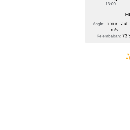
13:00
Hu
Timur Laut, 
Angin:
m/s
73 
Kelembaban: