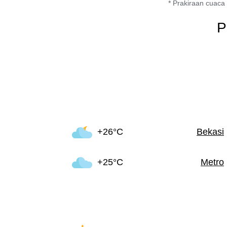
* Prakiraan cuaca 
P
+26°C
Bekasi
+25°C
Metro