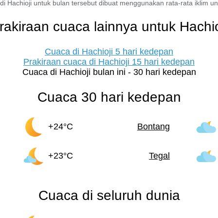
di Hachioji untuk bulan tersebut dibuat menggunakan rata-rata iklim untu
rakiraan cuaca lainnya untuk Hachio
Cuaca di Hachioji 5 hari kedepan
Prakiraan cuaca di Hachioji 15 hari kedepan
Cuaca di Hachioji bulan ini - 30 hari kedepan
Cuaca 30 hari kedepan
+24°C
Bontang
+23°C
Tegal
Cuaca di seluruh dunia