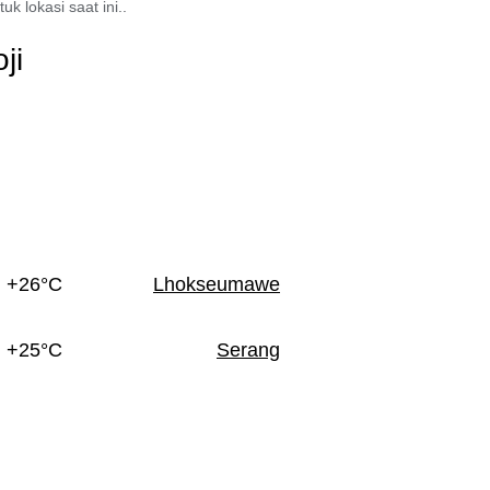
k lokasi saat ini..
ji
+26°C
Lhokseumawe
+25°C
Serang