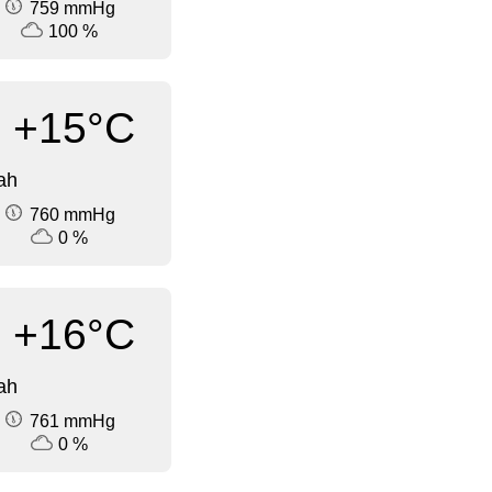
759 mmHg
100 %
+15°C
ah
760 mmHg
0 %
+16°C
ah
761 mmHg
0 %