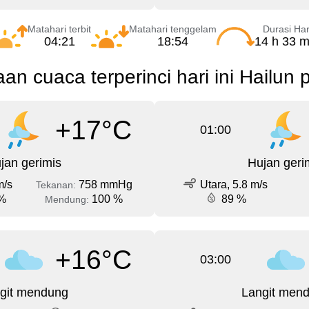
Matahari terbit
Matahari tenggelam
Durasi Har
04:21
18:54
14 h 33 m
aan cuaca terperinci hari ini Hailun 
+17°C
01:00
jan gerimis
Hujan geri
m/s
758 mmHg
Utara, 5.8 m/s
Tekanan:
%
100 %
89 %
Mendung:
+16°C
03:00
git mendung
Langit men