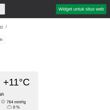
Widget untuk situs web
un
an
+11°C
ah
764 mmHg
0 %