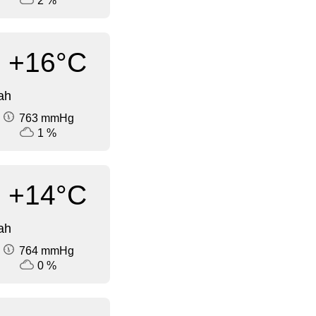
2 %
+16°C
ah
763 mmHg
1 %
+14°C
ah
764 mmHg
0 %