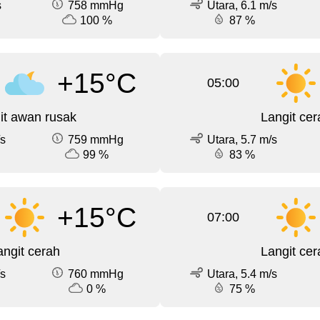
s
758 mmHg
Utara, 6.1 m/s
100 %
87 %
+15°C
05:00
it awan rusak
Langit cer
/s
759 mmHg
Utara, 5.7 m/s
99 %
83 %
+15°C
07:00
angit cerah
Langit cer
/s
760 mmHg
Utara, 5.4 m/s
0 %
75 %