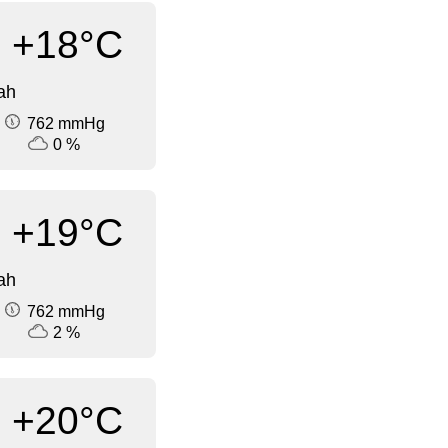
+18°C
ah
762 mmHg
0 %
+19°C
ah
762 mmHg
2 %
+20°C