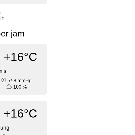
i
in
per jam
+16°C
mis
758 mmHg
100 %
+16°C
dung