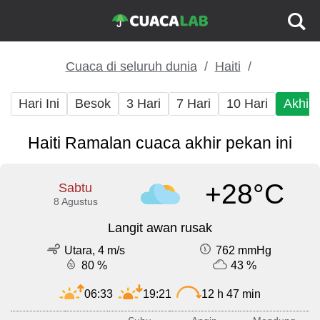
Cuaca di seluruh dunia
Haiti
Hari Ini
Besok
3 Hari
7 Hari
10 Hari
Akhir
Haiti Ramalan cuaca akhir pekan ini
+28°C
Sabtu
8 Agustus
Langit awan rusak
Utara, 4 m/s
762 mmHg
80 %
43 %
06:33
19:21
12 h 47 min