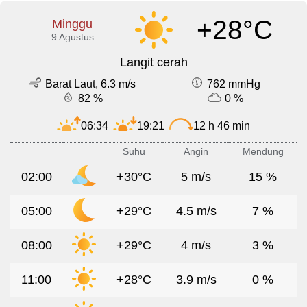
+28°C
Minggu
9 Agustus
Langit cerah
Barat Laut, 6.3 m/s
762 mmHg
82 %
0 %
06:34
19:21
12 h 46 min
Suhu
Angin
Mendung
02:00
+30°C
5 m/s
15 %
05:00
+29°C
4.5 m/s
7 %
08:00
+29°C
4 m/s
3 %
11:00
+28°C
3.9 m/s
0 %