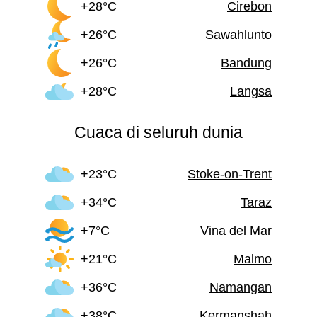
+28°C
Cirebon
+26°C
Sawahlunto
+26°C
Bandung
+28°C
Langsa
Cuaca di seluruh dunia
+23°C
Stoke-on-Trent
+34°C
Taraz
+7°C
Vina del Mar
+21°C
Malmo
+36°C
Namangan
+38°C
Kermanshah