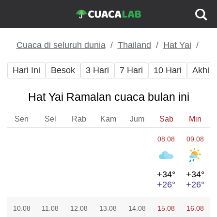
Cuaca di seluruh dunia
Thailand
Hat Yai
Hari Ini
Besok
3 Hari
7 Hari
10 Hari
Akhir
Hat Yai Ramalan cuaca bulan ini
Sen
Sel
Rab
Kam
Jum
Sab
Min
08.08
09.08
+34°
+34°
+26°
+26°
10.08
11.08
12.08
13.08
14.08
15.08
16.08