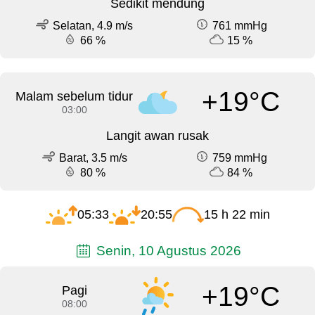
Sedikit mendung
Selatan, 4.9 m/s
761 mmHg
66 %
15 %
+19°C
Malam sebelum tidur
03:00
Langit awan rusak
Barat, 3.5 m/s
759 mmHg
80 %
84 %
05:33
20:55
15 h 22 min
Senin, 10 Agustus 2026
+19°C
Pagi
08:00