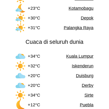
+23°C
Kotamobagu
+30°C
Depok
+31°C
Palangka Raya
Cuaca di seluruh dunia
+34°C
Kuala Lumpur
+32°C
Iskenderun
+20°C
Duisburg
+20°C
Derby
+34°C
Sirte
+12°C
Puebla