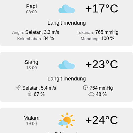
+17°C
Pagi
08:00
Langit mendung
Selatan, 3.3 m/s
765 mmHg
Angin:
Tekanan:
84 %
100 %
Kelembaban:
Mendung:
+23°C
Siang
13:00
Langit mendung
Selatan, 5.4 m/s
764 mmHg
67 %
48 %
+24°C
Malam
19:00