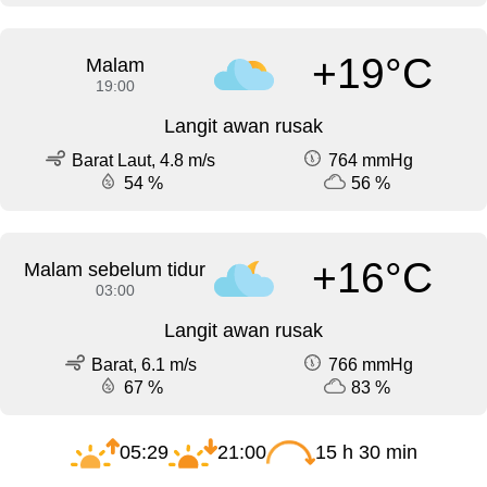
+19°C
Malam
19:00
Langit awan rusak
Barat Laut, 4.8 m/s
764 mmHg
54 %
56 %
+16°C
Malam sebelum tidur
03:00
Langit awan rusak
Barat, 6.1 m/s
766 mmHg
67 %
83 %
05:29
21:00
15 h 30 min