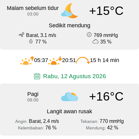
+15°C
Malam sebelum tidur
03:00
Sedikit mendung
Barat, 3.1 m/s
769 mmHg
77 %
35 %
05:37
20:51
15 h 14 min
Rabu, 12 Agustus 2026
+16°C
Pagi
08:00
Langit awan rusak
Barat, 2.4 m/s
770 mmHg
Angin:
Tekanan:
76 %
42 %
Kelembaban:
Mendung: