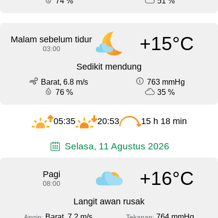
74 %
51 %
+15°C
Malam sebelum tidur
03:00
Sedikit mendung
Barat, 6.8 m/s
763 mmHg
76 %
35 %
05:35
20:53
15 h 18 min
Selasa, 11 Agustus 2026
+16°C
Pagi
08:00
Langit awan rusak
Barat, 7.2 m/s
764 mmHg
Angin:
Tekanan: