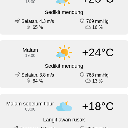
13:00
Sedikit mendung
Selatan, 4.3 m/s
769 mmHg
65 %
16 %
+24°C
Malam
19:00
Sedikit mendung
Selatan, 3.8 m/s
768 mmHg
64 %
13 %
+18°C
Malam sebelum tidur
03:00
Langit awan rusak