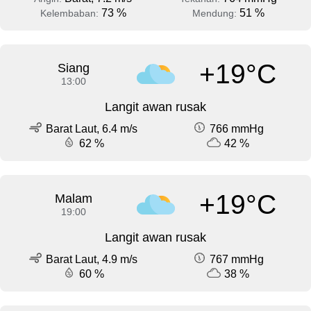
73 %
51 %
Kelembaban:
Mendung:
+19°C
Siang
13:00
Langit awan rusak
Barat Laut, 6.4 m/s
766 mmHg
62 %
42 %
+19°C
Malam
19:00
Langit awan rusak
Barat Laut, 4.9 m/s
767 mmHg
60 %
38 %