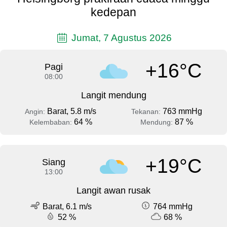
kedepan
Jumat, 7 Agustus 2026
+16°C
Pagi
08:00
Langit mendung
Barat, 5.8 m/s
763 mmHg
Angin:
Tekanan:
64 %
87 %
Kelembaban:
Mendung:
+19°C
Siang
13:00
Langit awan rusak
Barat, 6.1 m/s
764 mmHg
52 %
68 %