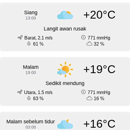
+20°C
Siang
13:00
Langit awan rusak
Barat, 2.1 m/s
771 mmHg
61 %
32 %
+19°C
Malam
19:00
Sedikit mendung
Utara, 1.5 m/s
771 mmHg
63 %
16 %
+16°C
Malam sebelum tidur
03:00