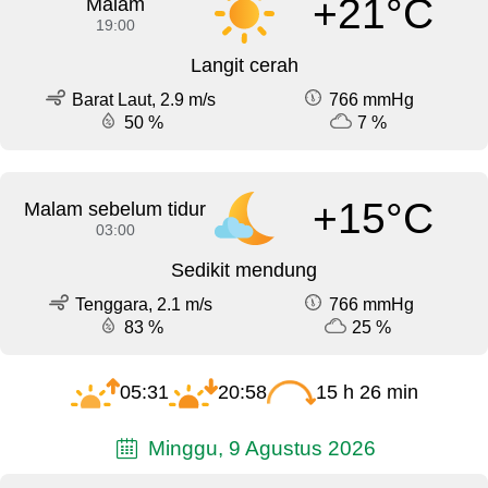
+21°C
Malam
19:00
Langit cerah
Barat Laut, 2.9 m/s
766 mmHg
50 %
7 %
+15°C
Malam sebelum tidur
03:00
Sedikit mendung
Tenggara, 2.1 m/s
766 mmHg
83 %
25 %
05:31
20:58
15 h 26 min
Minggu, 9 Agustus 2026