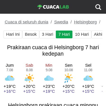
Cuaca di seluruh dunia
Swedia
Helsingborg
Hari Ini
Besok
3 Hari
7 Hari
10 Hari
Akhir
Prakiraan cuaca di Helsingborg 7 hari
kedepan
Jum
Sab
Min
Sen
Sel
7.08
8.08
9.08
10.08
11.08
1
+19°C
+20°C
+23°C
+20°C
+19°C
+
+16°C
+15°C
+19°C
+15°C
+15°C
+
Helsingborg prakiraan cuaca minggu