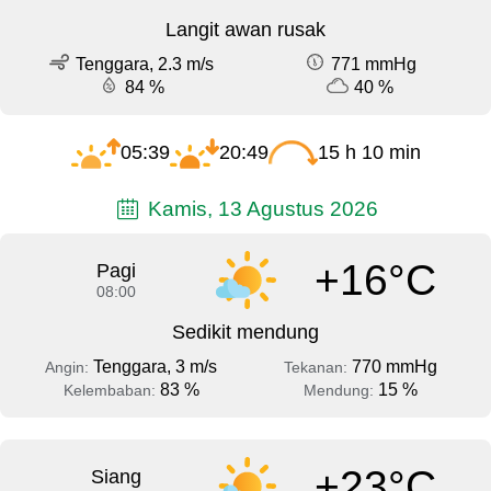
Langit awan rusak
Tenggara, 2.3 m/s
771 mmHg
84 %
40 %
05:39
20:49
15 h 10 min
Kamis, 13 Agustus 2026
+16°C
Pagi
08:00
Sedikit mendung
Tenggara, 3 m/s
770 mmHg
Angin:
Tekanan:
83 %
15 %
Kelembaban:
Mendung:
+23°C
Siang