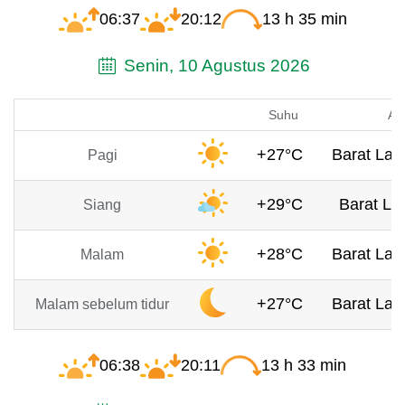
06:37
20:12
13 h 35 min
Senin, 10 Agustus 2026
Suhu
An
+27°C
Barat Laut
Pagi
+29°C
Barat Lau
Siang
+28°C
Barat Laut
Malam
+27°C
Barat Laut
Malam sebelum tidur
06:38
20:11
13 h 33 min