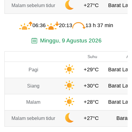
+27°C
Barat Laut
Malam sebelum tidur
06:36
20:13
13 h 37 min
Minggu, 9 Agustus 2026
Suhu
An
+29°C
Barat Laut
Pagi
+30°C
Barat Laut
Siang
+28°C
Barat Laut
Malam
+27°C
Barat,
Malam sebelum tidur