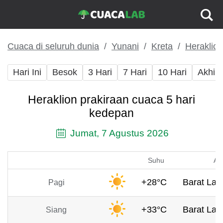
Cuaca di seluruh dunia
Yunani
Kreta
Heraklion
Hari Ini
Besok
3 Hari
7 Hari
10 Hari
Akhir
Heraklion prakiraan cuaca 5 hari
kedepan
Jumat, 7 Agustus 2026
Suhu
An
+28°C
Barat Laut
Pagi
+33°C
Barat Laut
Siang