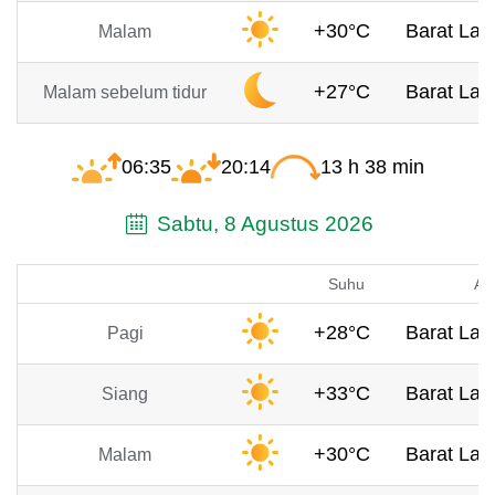
+30°C
Barat Laut
Malam
+27°C
Barat Laut
Malam sebelum tidur
06:35
20:14
13 h 38 min
Sabtu, 8 Agustus 2026
Suhu
An
+28°C
Barat Laut
Pagi
+33°C
Barat Laut
Siang
+30°C
Barat Laut
Malam