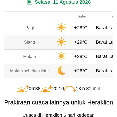
Selasa, 11 Agustus 2026
Suhu
An
+28°C
Barat Laut
Pagi
+29°C
Barat Laut
Siang
+28°C
Barat Laut
Malam
+26°C
Barat Laut
Malam sebelum tidur
06:38
20:10
13 h 31 min
Prakiraan cuaca lainnya untuk Heraklion
Cuaca di Heraklion 5 hari kedepan