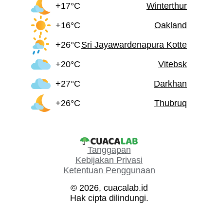
+17°C
Winterthur
+16°C
Oakland
+26°C
Sri Jayawardenapura Kotte
+20°C
Vitebsk
+27°C
Darkhan
+26°C
Thubruq
Tanggapan
Kebijakan Privasi
Ketentuan Penggunaan
© 2026, cuacalab.id
Hak cipta dilindungi.