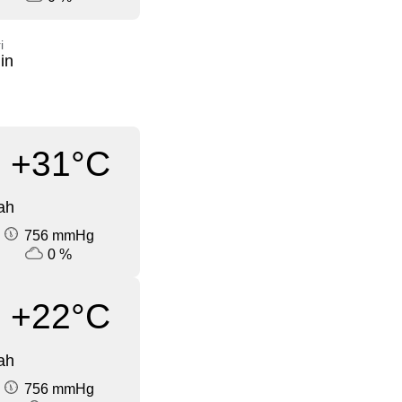
i
in
+31°C
ah
756 mmHg
0 %
+22°C
ah
756 mmHg