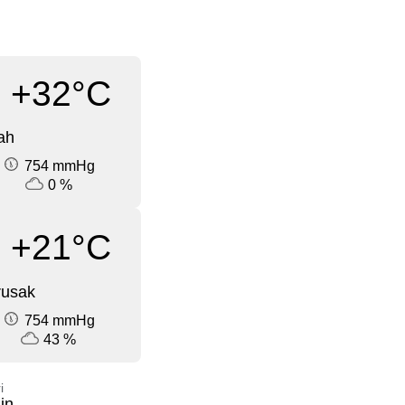
+32°C
ah
754 mmHg
0 %
+21°C
rusak
754 mmHg
43 %
i
in