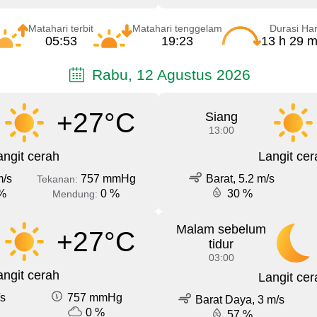
Matahari terbit
Matahari tenggelam
Durasi Har
05:53
19:23
13 h 29 m
Rabu, 12 Agustus 2026
+27°C
Siang
13:00
angit cerah
Langit cer
m/s
757 mmHg
Barat, 5.2 m/s
Tekanan:
%
0 %
30 %
Mendung:
Malam sebelum
+27°C
tidur
03:00
angit cerah
Langit cer
/s
757 mmHg
Barat Daya, 3 m/s
0 %
57 %