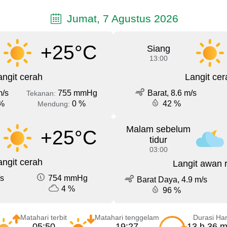
Jumat, 7 Agustus 2026
+25°C
Siang
13:00
angit cerah
Langit cer
m/s
755 mmHg
Barat, 8.6 m/s
Tekanan:
%
0 %
42 %
Mendung:
Malam sebelum
+25°C
tidur
03:00
angit cerah
Langit awan 
/s
754 mmHg
Barat Daya, 4.9 m/s
4 %
96 %
Matahari terbit
Matahari tenggelam
Durasi Har
05:50
19:27
13 h 36 m