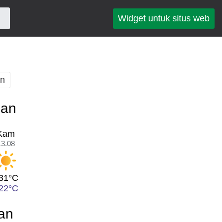
Widget untuk situs web
an
pan
Kam
13.08
31°C
22°C
an