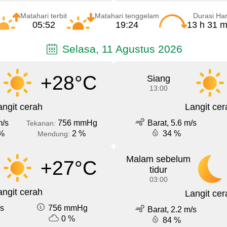
Matahari terbit
Matahari tenggelam
Durasi Har
05:52
19:24
13 h 31 m
Selasa, 11 Agustus 2026
+28°C
Siang
13:00
angit cerah
Langit cer
m/s
756 mmHg
Barat, 5.6 m/s
Tekanan:
%
2 %
34 %
Mendung:
Malam sebelum
+27°C
tidur
03:00
angit cerah
Langit cer
/s
756 mmHg
Barat, 2.2 m/s
0 %
84 %