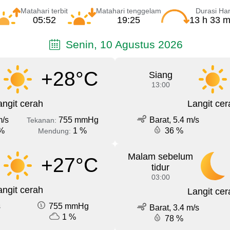
Matahari terbit
Matahari tenggelam
Durasi Har
05:52
19:25
13 h 33 m
Senin, 10 Agustus 2026
+28°C
Siang
13:00
angit cerah
Langit cer
m/s
755 mmHg
Barat, 5.4 m/s
Tekanan:
%
1 %
36 %
Mendung:
Malam sebelum
+27°C
tidur
03:00
angit cerah
Langit cer
s
755 mmHg
Barat, 3.4 m/s
1 %
78 %