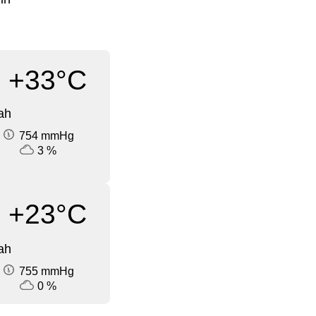
+33°C
ah
754 mmHg
3 %
+23°C
ah
755 mmHg
0 %