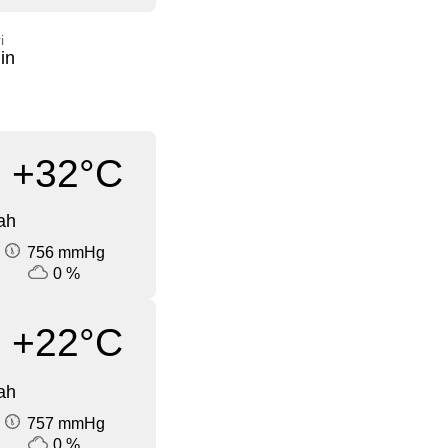
i
in
+32°C
ah
756 mmHg
0 %
+22°C
ah
757 mmHg
0 %