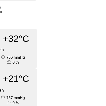
i
in
+32°C
ah
756 mmHg
0 %
+21°C
ah
757 mmHg
0 %