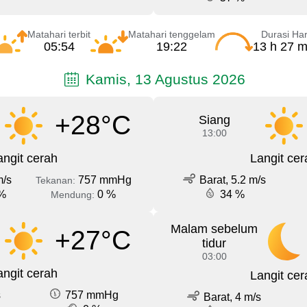
Matahari terbit
Matahari tenggelam
Durasi Har
05:54
19:22
13 h 27 m
Kamis, 13 Agustus 2026
+28°C
Siang
13:00
angit cerah
Langit cer
m/s
757 mmHg
Barat, 5.2 m/s
Tekanan:
%
0 %
34 %
Mendung:
Malam sebelum
+27°C
tidur
03:00
angit cerah
Langit cer
s
757 mmHg
Barat, 4 m/s