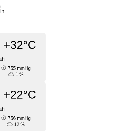
i
in
+32°C
ah
755 mmHg
1 %
+22°C
ah
756 mmHg
12 %