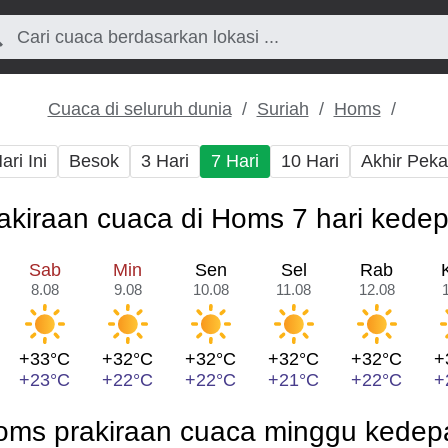
Cuaca di seluruh dunia
Suriah
Homs
ari Ini
Besok
3 Hari
7 Hari
10 Hari
Akhir Pek
akiraan cuaca di Homs 7 hari kede
Sab
Min
Sen
Sel
Rab
8.08
9.08
10.08
11.08
12.08
+33°C
+32°C
+32°C
+32°C
+32°C
+
+23°C
+22°C
+22°C
+21°C
+22°C
+
oms prakiraan cuaca minggu kedep