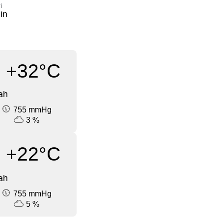
i
in
+32°C
ah
755 mmHg
3 %
+22°C
ah
755 mmHg
5 %