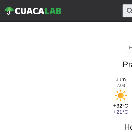
H
Pr
Jum
7.08
+32°C
+21°C
H