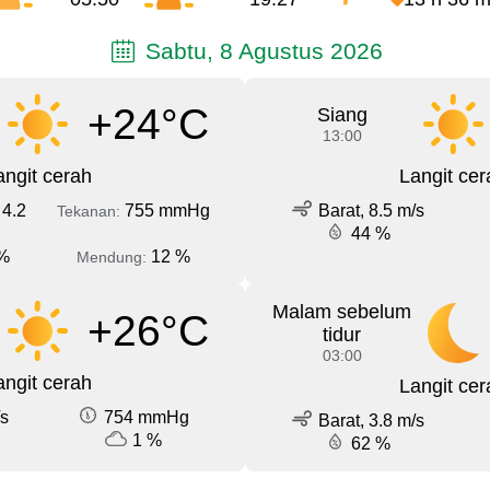
Sabtu, 8 Agustus 2026
+24°C
Siang
13:00
angit cerah
Langit cer
 4.2
755 mmHg
Barat, 8.5 m/s
Tekanan:
44 %
%
12 %
Mendung:
Malam sebelum
+26°C
tidur
03:00
angit cerah
Langit cer
/s
754 mmHg
Barat, 3.8 m/s
1 %
62 %