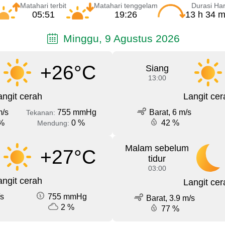
Matahari terbit
Matahari tenggelam
Durasi Har
05:51
19:26
13 h 34 m
Minggu, 9 Agustus 2026
+26°C
Siang
13:00
angit cerah
Langit cer
m/s
755 mmHg
Barat, 6 m/s
Tekanan:
%
0 %
42 %
Mendung:
Malam sebelum
+27°C
tidur
03:00
angit cerah
Langit cer
/s
755 mmHg
Barat, 3.9 m/s
2 %
77 %