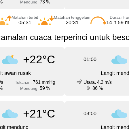
%
73 %
Mendung:
Matahari terbit
Matahari tenggelam
Durasi Har
05:31
20:31
14 h 59 m
amalan cuaca terperinci untuk beso
+22°C
01:00
it awan rusak
Langit men
/s
761 mmHg
Utara, 4.2 m/s
Tekanan:
%
59 %
86 %
Mendung:
+21°C
03:00
git mendung
Langit men