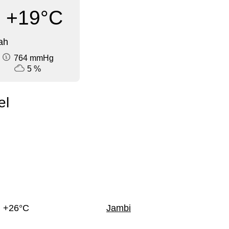
+19°C
ah
764 mmHg
5 %
el
+26°C
Jambi