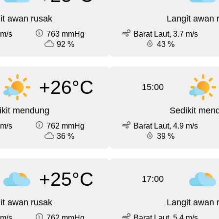
it awan rusak
Langit awan 
 m/s
763 mmHg
Barat Laut, 3.7 m/s
92 %
43 %
+26°C
15:00
ikit mendung
Sedikit men
 m/s
762 mmHg
Barat Laut, 4.9 m/s
36 %
39 %
+25°C
17:00
it awan rusak
Langit awan 
 m/s
762 mmHg
Barat Laut, 5.4 m/s