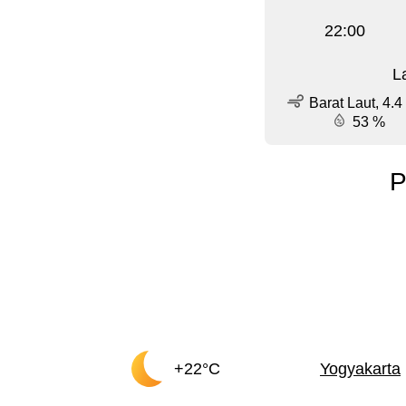
22:00
L
Barat Laut, 4.4
53 %
P
+22°C
Yogyakarta