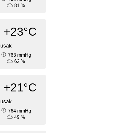
81 %
+23°C
rusak
763 mmHg
62 %
+21°C
rusak
764 mmHg
49 %