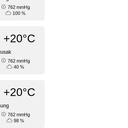
762 mmHg
100 %
+20°C
rusak
762 mmHg
40 %
+20°C
dung
762 mmHg
98 %