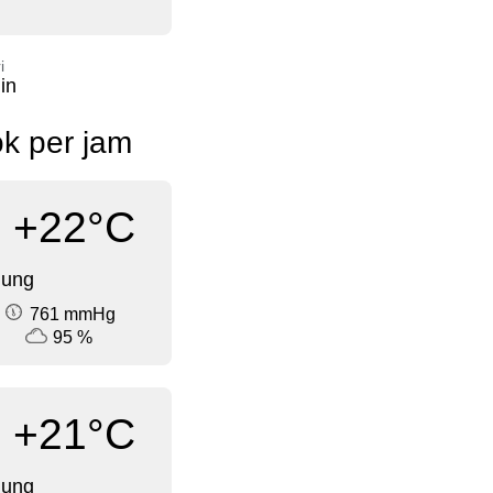
i
in
k per jam
+22°C
dung
761 mmHg
95 %
+21°C
dung