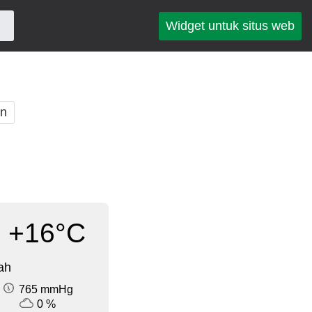
Widget untuk situs web
an
+16°C
ah
765 mmHg
0 %