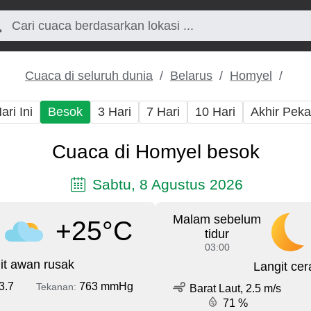
Cuaca di seluruh dunia
Belarus
Homyel
ari Ini
Besok
3 Hari
7 Hari
10 Hari
Akhir Pek
Cuaca di Homyel besok
Sabtu, 8 Agustus 2026
Malam sebelum
+25°C
tidur
03:00
it awan rusak
Langit cer
3.7
763 mmHg
Tekanan:
Barat Laut, 2.5 m/s
71 %