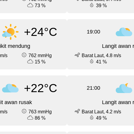
73 %
39 %
+24°C
19:00
ikit mendung
Langit awan 
 m/s
762 mmHg
Barat Laut, 4.8 m/s
15 %
41 %
+22°C
21:00
it awan rusak
Langit awan 
 m/s
763 mmHg
Barat Laut, 4.2 m/s
86 %
49 %