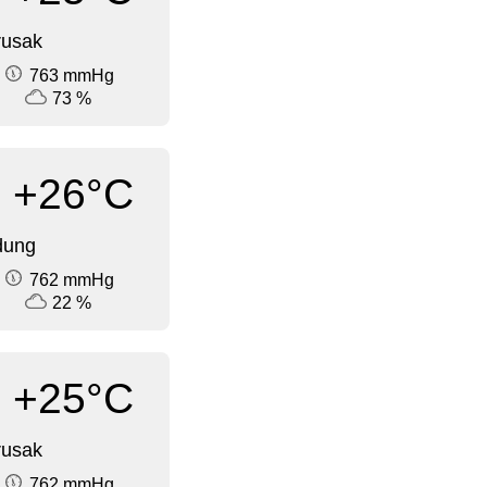
rusak
763 mmHg
73 %
+26°C
dung
762 mmHg
22 %
+25°C
rusak
762 mmHg