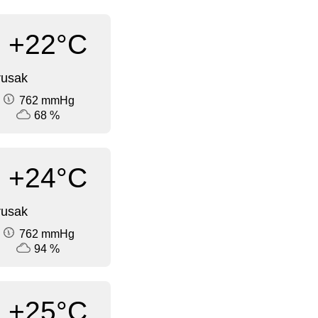
+22°C
rusak
762 mmHg
68 %
+24°C
rusak
762 mmHg
94 %
+25°C