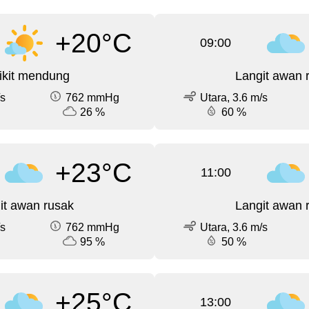
+20°C
09:00
ikit mendung
Langit awan 
/s
762 mmHg
Utara, 3.6 m/s
26 %
60 %
+23°C
11:00
it awan rusak
Langit awan 
/s
762 mmHg
Utara, 3.6 m/s
95 %
50 %
+25°C
13:00