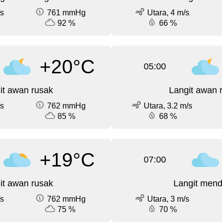
/s
761 mmHg
Utara, 4 m/s
92 %
66 %
+20°C
05:00
it awan rusak
Langit awan 
/s
762 mmHg
Utara, 3.2 m/s
85 %
68 %
+19°C
07:00
it awan rusak
Langit men
/s
762 mmHg
Utara, 3 m/s
75 %
70 %