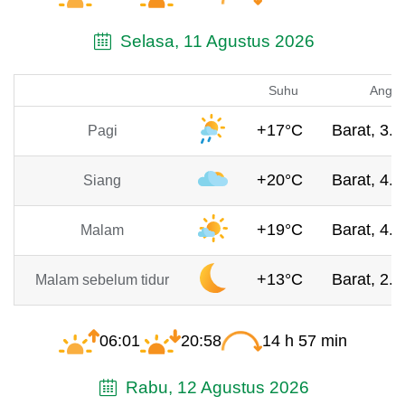
Selasa, 11 Agustus 2026
Suhu
Angin
+17°C
Barat, 3.3
Pagi
+20°C
Barat, 4.3
Siang
+19°C
Barat, 4.2
Malam
+13°C
Barat, 2.9
Malam sebelum tidur
06:01
20:58
14 h 57 min
Rabu, 12 Agustus 2026