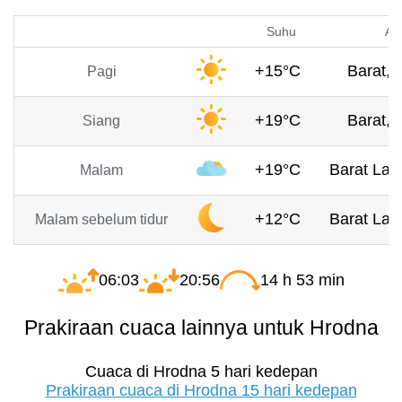
Suhu
An
+15°C
Barat, 
Pagi
+19°C
Barat, 
Siang
+19°C
Barat Laut
Malam
+12°C
Barat Laut
Malam sebelum tidur
06:03
20:56
14 h 53 min
Prakiraan cuaca lainnya untuk Hrodna
Cuaca di Hrodna 5 hari kedepan
Prakiraan cuaca di Hrodna 15 hari kedepan