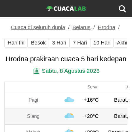
Cuaca di seluruh dunia
Belarus
Hrodna
Hari Ini
Besok
3 Hari
7 Hari
10 Hari
Akhir
Hrodna prakiraan cuaca 5 hari kedepan
Sabtu, 8 Agustus 2026
Suhu
An
+16°C
Barat, 
Pagi
+20°C
Barat, 
Siang