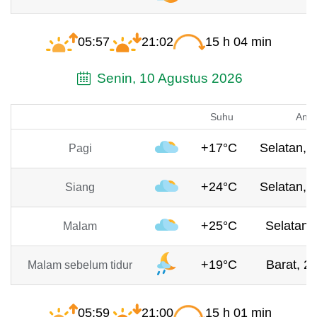
05:57
21:02
15 h 04 min
Senin, 10 Agustus 2026
Suhu
Angi
+17°C
Selatan, 
Pagi
+24°C
Selatan, 
Siang
+25°C
Selatan,
Malam
+19°C
Barat, 2.
Malam sebelum tidur
05:59
21:00
15 h 01 min