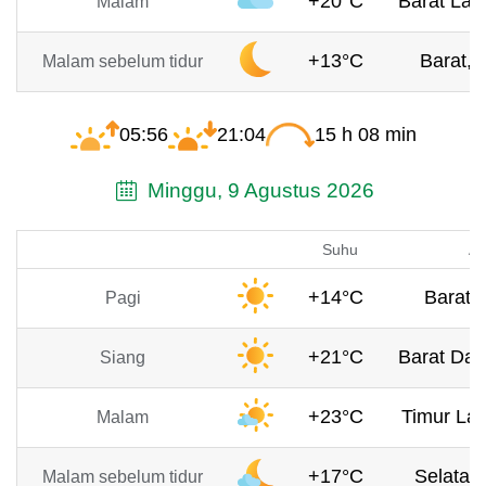
+20°C
Barat Laut
Malam
+13°C
Barat, 
Malam sebelum tidur
05:56
21:04
15 h 08 min
Minggu, 9 Agustus 2026
Suhu
An
+14°C
Barat, 
Pagi
+21°C
Barat Day
Siang
+23°C
Timur Lau
Malam
+17°C
Selatan,
Malam sebelum tidur