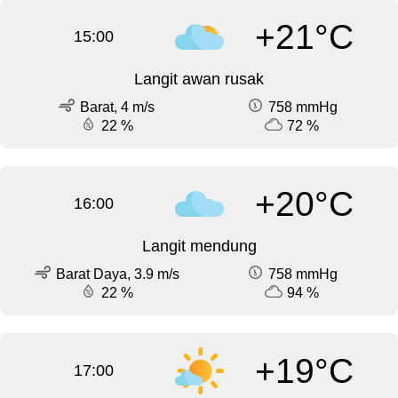
+21°C
15:00
Langit awan rusak
Barat, 4 m/s
758 mmHg
22 %
72 %
+20°C
16:00
Langit mendung
Barat Daya, 3.9 m/s
758 mmHg
22 %
94 %
+19°C
17:00