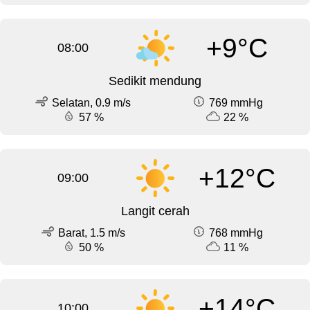
+9°C
08:00
Sedikit mendung
Selatan, 0.9 m/s
769 mmHg
57 %
22 %
+12°C
09:00
Langit cerah
Barat, 1.5 m/s
768 mmHg
50 %
11 %
+14°C
10:00