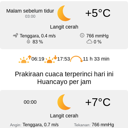
+5°C
Malam sebelum tidur
03:00
Langit cerah
Tenggara, 0.4 m/s
766 mmHg
83 %
0 %
06:19
17:53
11 h 33 min
Prakiraan cuaca terperinci hari ini
Huancayo per jam
+7°C
00:00
Langit cerah
Tenggara, 0.7 m/s
766 mmHg
Angin:
Tekanan: